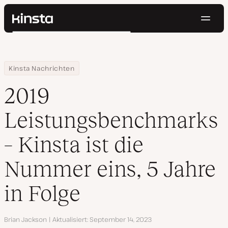
Navig
Kinsta®
Suchen
Plattform
Lösungen
Anmelden
Kostenlos testen
Home
Ressourcen Center
2019 Leistungsbenchmarks – Kinsta ist die Nummer eins, 5 Jahre
Kinsta Nachrichten
Preise
Ressourcen
2019
Kontakt
Leistungsbenchmarks
– Kinsta ist die
Nummer eins, 5 Jahre
in Folge
Autor
Brian Jackson
Aktualisiert
September 14, 2023