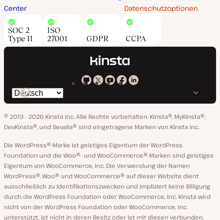
Center
Datenschutzoptionen
SOC 2
ISO
Type II
27001
GDPR
CCPA
Kinsta
Kinsta
Kinsta
Kinsta
Kinsta
Spräche
bei
auf
auf
auf
auf
ändern
GitHub
X
YouTube
Facebook
LinkedIn
© 2013 - 2026 Kinsta Inc. Alle Rechte vorbehalten.
Kinsta®, MyKinsta®,
DevKinsta®, und Sevalla® sind eingetragene Marken von Kinsta Inc.
Die WordPress®-Marke ist geistiges Eigentum der WordPress
Foundation und die Woo®- und WooCommerce®-Marken sind geistiges
Eigentum von WooCommerce, Inc. Die Verwendung der Namen
WordPress®, Woo® und WooCommerce® auf dieser Website dient
ausschließlich zu Identifikationszwecken und impliziert keine Billigung
durch die WordPress Foundation oder WooCommerce, Inc. Kinsta wird
nicht von der WordPress Foundation oder WooCommerce, Inc.
unterstützt, ist nicht in deren Besitz oder ist mit diesen verbunden.