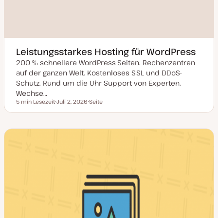
Leistungsstarkes Hosting für WordPress
200 % schnellere WordPress-Seiten. Rechenzentren
auf der ganzen Welt. Kostenloses SSL und DDoS-
Schutz. Rund um die Uhr Support von Experten.
Wechse…
5 min Lesezeit
Juli 2, 2026
Seite
Lesezeit
D
P
a
o
t
s
u
t
m
T
a
y
k
p
t
u
a
l
i
s
i
e
r
t