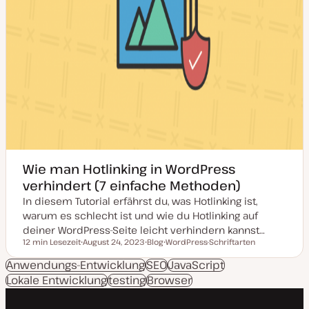
Wie man Hotlinking in WordPress
verhindert (7 einfache Methoden)
In diesem Tutorial erfährst du, was Hotlinking ist,
warum es schlecht ist und wie du Hotlinking auf
deiner WordPress-Seite leicht verhindern kannst…
12 min Lesezeit
August 24, 2023
Blog
WordPress-Schriftarten
Lesezeit
D
P
T
a
o
h
Anwendungs-Entwicklung
SEO
JavaScript
t
s
e
Lokale Entwicklung
u
testing
t
Browser
m
m
T
a
a
y
k
p