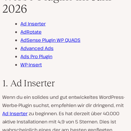
2026
d
:
Ad Inserter
AdRotate
AdSense Plugin WP QUADS
Advanced Ads
Ads Pro Plugin
WP-Insert
1. Ad Inserter
Wenn du ein solides und gut entwickeltes WordPress-
Werbe-Plugin suchst, empfehlen wir dir dringend, mit
Ad Inserter
zu beginnen. Es hat derzeit über 40.000
aktive Installationen mit 4,9 von 5 Sternen. Dies ist
wahrscheinlich eines der am besten gepflegten