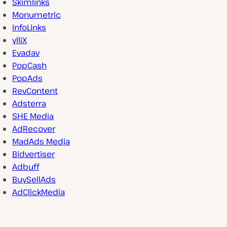
Skimlinks
Monumetric
InfoLinks
ylliX
Evadav
PopCash
PopAds
RevContent
Adsterra
SHE Media
AdRecover
MadAds Media
Bidvertiser
Adbuff
BuySellAds
AdClickMedia