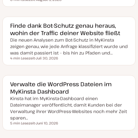
Lesezeit
D
a
t
u
m
a
Finde dank Bot-Schutz genau heraus,
k
wohin der Traffic deiner Website fließt
t
u
Die neuen Analysen zum Bot-Schutz in MyKinsta
a
l
zeigen genau, wie jede Anfrage klassifiziert wurde und
i
s
was damit passiert ist – bis hin zu Pfaden und…
i
4 min Lesezeit
Juli 30, 2026
e
Lesezeit
D
r
a
t
t
u
m
a
Verwalte die WordPress Dateien im
k
MyKinsta Dashboard
t
u
Kinsta hat im MyKinsta-Dashboard einen
a
l
Dateimanager veröffentlicht, damit Kunden bei der
i
s
Verwaltung ihrer WordPress-Websites noch mehr Zeit
i
sparen…
e
r
5 min Lesezeit
Juni 10, 2026
Lesezeit
t
D
a
t