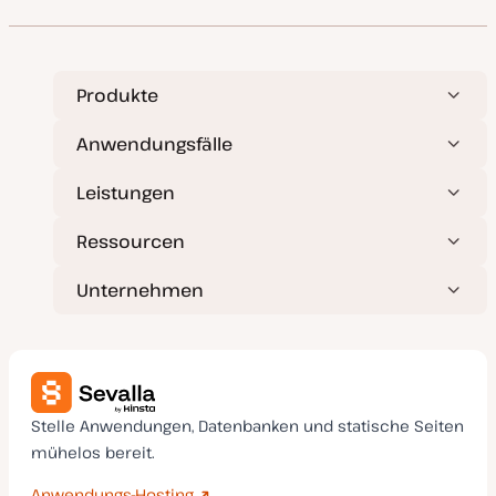
u
m
a
k
t
u
a
Produkte
l
i
s
Anwendungsfälle
i
e
r
Leistungen
t
Ressourcen
Unternehmen
Stelle Anwendungen, Datenbanken und statische Seiten
mühelos bereit.
Anwendungs-Hosting