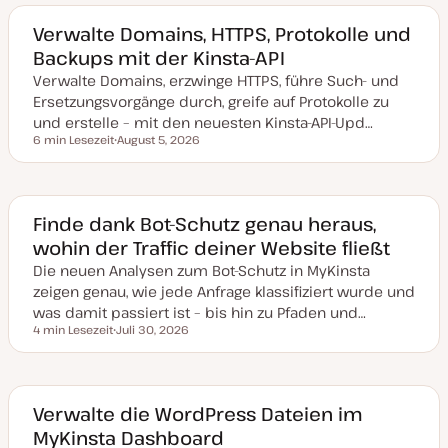
Verwalte Domains, HTTPS, Protokolle und
Backups mit der Kinsta-API
Verwalte Domains, erzwinge HTTPS, führe Such- und
Ersetzungsvorgänge durch, greife auf Protokolle zu
und erstelle – mit den neuesten Kinsta-API-Upd…
6 min Lesezeit
August 5, 2026
Lesezeit
D
a
t
u
m
a
Finde dank Bot-Schutz genau heraus,
k
wohin der Traffic deiner Website fließt
t
u
Die neuen Analysen zum Bot-Schutz in MyKinsta
a
l
zeigen genau, wie jede Anfrage klassifiziert wurde und
i
s
was damit passiert ist – bis hin zu Pfaden und…
i
4 min Lesezeit
Juli 30, 2026
e
Lesezeit
D
r
a
t
t
u
m
a
Verwalte die WordPress Dateien im
k
MyKinsta Dashboard
t
u