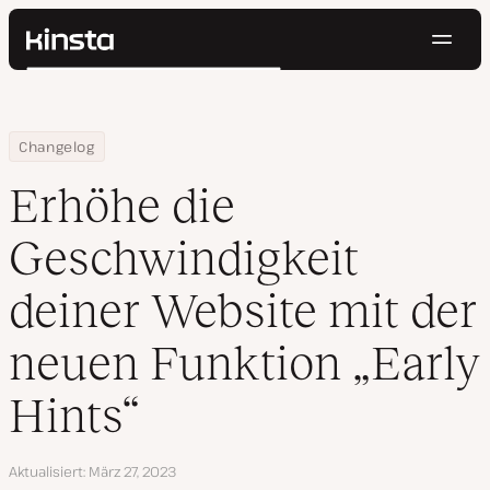
Navig
Kinsta®
Suchen
Plattform
Lösungen
Anmelden
Kostenlos testen
Home
Erhöhe die Geschwindigkeit deiner Website mit der neuen Funktio
Changelog
Preise
Ressourcen
Erhöhe die
Kontakt
Geschwindigkeit
deiner Website mit der
neuen Funktion „Early
Hints“
Aktualisiert
März 27, 2023