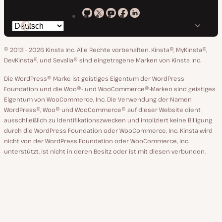
Kinsta
Kinsta
Kinsta
Kinsta
Kinsta
Spräche
bei
auf
auf
auf
auf
ändern
GitHub
X
YouTube
Facebook
LinkedIn
© 2013 - 2026 Kinsta Inc. Alle Rechte vorbehalten.
Kinsta®, MyKinsta®,
DevKinsta®, und Sevalla® sind eingetragene Marken von Kinsta Inc.
Die WordPress®-Marke ist geistiges Eigentum der WordPress
Foundation und die Woo®- und WooCommerce®-Marken sind geistiges
Eigentum von WooCommerce, Inc. Die Verwendung der Namen
WordPress®, Woo® und WooCommerce® auf dieser Website dient
ausschließlich zu Identifikationszwecken und impliziert keine Billigung
durch die WordPress Foundation oder WooCommerce, Inc. Kinsta wird
nicht von der WordPress Foundation oder WooCommerce, Inc.
unterstützt, ist nicht in deren Besitz oder ist mit diesen verbunden.