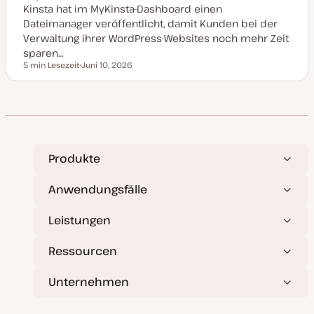
Kinsta hat im MyKinsta-Dashboard einen
a
l
Dateimanager veröffentlicht, damit Kunden bei der
i
s
Verwaltung ihrer WordPress-Websites noch mehr Zeit
i
sparen…
e
r
5 min Lesezeit
Juni 10, 2026
Lesezeit
t
D
a
t
u
m
a
k
t
u
a
Produkte
l
i
s
Anwendungsfälle
i
e
r
Leistungen
t
Ressourcen
Unternehmen