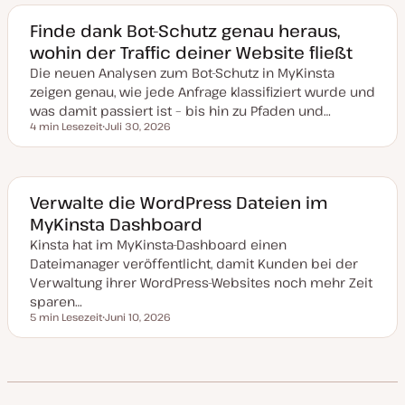
u
m
a
Finde dank Bot-Schutz genau heraus,
k
wohin der Traffic deiner Website fließt
t
u
Die neuen Analysen zum Bot-Schutz in MyKinsta
a
l
zeigen genau, wie jede Anfrage klassifiziert wurde und
i
s
was damit passiert ist – bis hin zu Pfaden und…
i
4 min Lesezeit
Juli 30, 2026
e
Lesezeit
D
r
a
t
t
u
m
a
Verwalte die WordPress Dateien im
k
MyKinsta Dashboard
t
u
Kinsta hat im MyKinsta-Dashboard einen
a
l
Dateimanager veröffentlicht, damit Kunden bei der
i
s
Verwaltung ihrer WordPress-Websites noch mehr Zeit
i
sparen…
e
r
5 min Lesezeit
Juni 10, 2026
Lesezeit
t
D
a
t
u
m
a
k