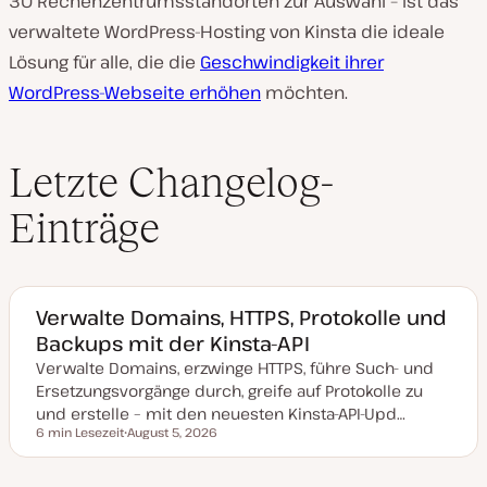
30 Rechenzentrumsstandorten zur Auswahl – ist das
verwaltete WordPress-Hosting von Kinsta die ideale
Lösung für alle, die die
Geschwindigkeit ihrer
WordPress-Webseite erhöhen
möchten.
Letzte Changelog-
Einträge
Verwalte Domains, HTTPS, Protokolle und
Backups mit der Kinsta-API
Verwalte Domains, erzwinge HTTPS, führe Such- und
Ersetzungsvorgänge durch, greife auf Protokolle zu
und erstelle – mit den neuesten Kinsta-API-Upd…
6 min Lesezeit
August 5, 2026
Lesezeit
D
a
t