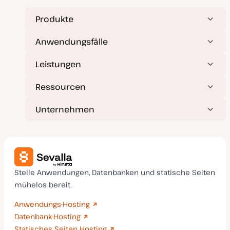
t
u
a
Produkte
l
i
s
Anwendungsfälle
i
e
r
Leistungen
t
Ressourcen
Unternehmen
Stelle Anwendungen, Datenbanken und statische Seiten
mühelos bereit.
Anwendungs-Hosting
Datenbank-Hosting
Statisches Seiten Hosting