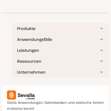
a
t
u
m
a
k
t
u
a
Produkte
l
i
s
Anwendungsfälle
i
e
r
Leistungen
t
Ressourcen
Unternehmen
Stelle Anwendungen, Datenbanken und statische Seiten
mühelos bereit.