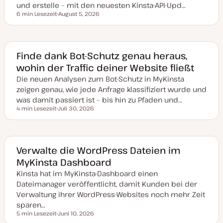
und erstelle – mit den neuesten Kinsta-API-Upd…
6 min Lesezeit
August 5, 2026
Lesezeit
D
a
t
u
m
a
Finde dank Bot-Schutz genau heraus,
k
wohin der Traffic deiner Website fließt
t
u
Die neuen Analysen zum Bot-Schutz in MyKinsta
a
l
zeigen genau, wie jede Anfrage klassifiziert wurde und
i
s
was damit passiert ist – bis hin zu Pfaden und…
i
4 min Lesezeit
Juli 30, 2026
e
Lesezeit
D
r
a
t
t
u
m
a
Verwalte die WordPress Dateien im
k
MyKinsta Dashboard
t
u
Kinsta hat im MyKinsta-Dashboard einen
a
l
Dateimanager veröffentlicht, damit Kunden bei der
i
s
Verwaltung ihrer WordPress-Websites noch mehr Zeit
i
sparen…
e
r
5 min Lesezeit
Juni 10, 2026
Lesezeit
t
D