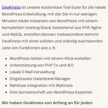
DevKinsta
ist unsere kostenlose Tool-Suite für die lokale
WordPress-Entwicklung, mit der Sie in nur wenigen
Minuten lokale Instanzen von WordPress mit einem
kompletten Hosting-Stack, bestehend aus PHP, Nginx
V
und MySQL, erstellen können. Insbesondere kommt
i
d
DevKinsta mit einer soliden und ständig wachsenden
e
o
Liste von Funktionen wie z. B.:
a
b
s
WordPress-Seiten mit einem Klick erstellen
p
i
Unterstützung von PHP 7.x und 8.0
e
l
Lokale E-Mail-Verwaltung
e
Eingebauter Datenbank-Manager
n
Nahtlose Integration mit MyKinsta
Eine Gemeinschaft von WordPress-Experten
Wir haben DevKinsta von Anfang an
für jeden