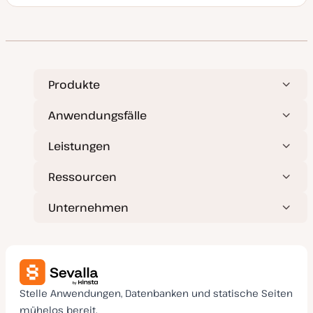
a
t
u
m
a
k
t
u
a
Produkte
l
i
s
Anwendungsfälle
i
e
r
Leistungen
t
Ressourcen
Unternehmen
Stelle Anwendungen, Datenbanken und statische Seiten
mühelos bereit.