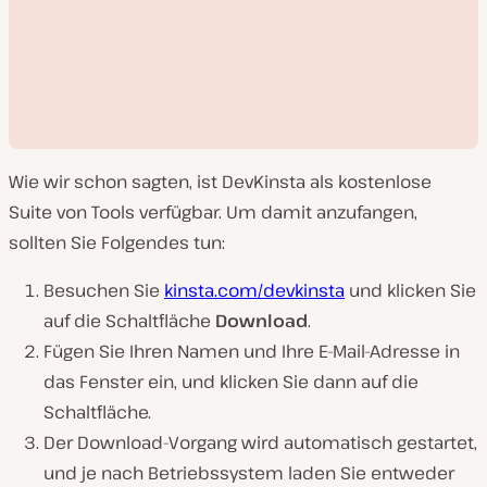
Wie wir schon sagten, ist DevKinsta als kostenlose
Suite von Tools verfügbar. Um damit anzufangen,
sollten Sie Folgendes tun:
Besuchen Sie
kinsta.com/devkinsta
und klicken Sie
V
i
auf die Schaltfläche
Download
.
d
e
Fügen Sie Ihren Namen und Ihre E-Mail-Adresse in
o
a
das Fenster ein, und klicken Sie dann auf die
b
s
Schaltfläche.
p
i
Der Download-Vorgang wird automatisch gestartet,
e
l
und je nach Betriebssystem laden Sie entweder
e