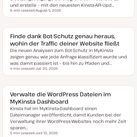
und erstelle – mit den neuesten Kinsta-API-Upd…
6 min Lesezeit
August 5, 2026
Lesezeit
D
a
t
u
m
a
Finde dank Bot-Schutz genau heraus,
k
wohin der Traffic deiner Website fließt
t
u
Die neuen Analysen zum Bot-Schutz in MyKinsta
a
l
zeigen genau, wie jede Anfrage klassifiziert wurde und
i
s
was damit passiert ist – bis hin zu Pfaden und…
i
4 min Lesezeit
Juli 30, 2026
e
Lesezeit
D
r
a
t
t
u
m
a
Verwalte die WordPress Dateien im
k
MyKinsta Dashboard
t
u
Kinsta hat im MyKinsta-Dashboard einen
a
l
Dateimanager veröffentlicht, damit Kunden bei der
i
s
Verwaltung ihrer WordPress-Websites noch mehr Zeit
i
sparen…
e
r
5 min Lesezeit
Juni 10, 2026
Lesezeit
t
D