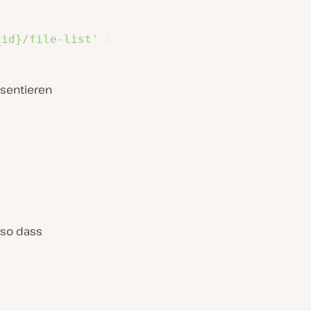
_id}/file-list'
\
äsentieren
 so dass