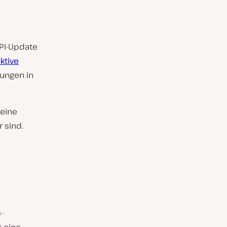
API-Update
ktive
ungen in
deine
 sind.
-