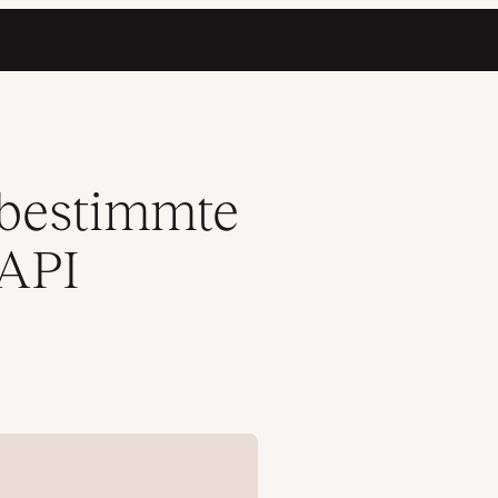
ren
 bestimmte
-API