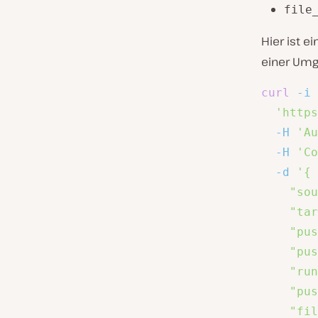
file
Hier ist ei
einer Umg
curl
-i
'https
-H
'Au
-H
'Co
-d
'{

    "sou
    "tar
    "pus
    "pus
    "run
    "pus
    "fil