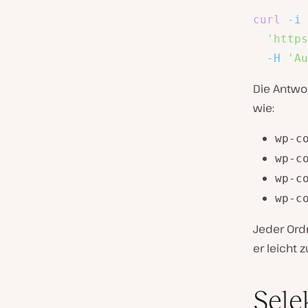
curl
-i
'https
-H
'Au
Die Antwor
wie:
wp-c
wp-c
wp-c
wp-c
Jeder Ord
er leicht 
Sele