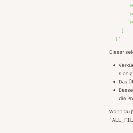
      "w
      "w
      "w
    ]

  }'
Dieser sele
Verkür
sich 
Das Ü
Besse
die P
Wenn du
"ALL_FIL