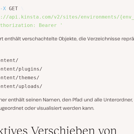
-X
 GET 
\
://api.kinsta.com/v2/sites/environments/{env
thorization: Bearer '
t enthält verschachtelte Objekte, die Verzeichnisse repr
ontent/
ontent/plugins/
ontent/themes/
ontent/uploads/
ner enthält seinen Namen, den Pfad und alle Unterordner,
zugeordnet oder visualisiert werden kann.
ktives Verschieben von