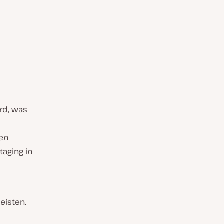
ird, was
en
aging in
eisten.