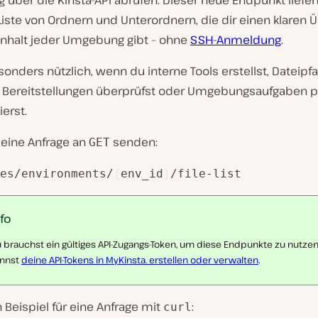
über die Kinsta-API abrufen. Dieser neue Endpunkt liefer
Liste von Ordnern und Unterordnern, die dir einen klaren 
Inhalt jeder Umgebung gibt – ohne
SSH-Anmeldung
.
sonders nützlich, wenn du interne Tools erstellst, Dateipf
n Bereitstellungen überprüfst oder Umgebungsaufgaben p
erst.
 eine Anfrage an
senden:
GET
es/environments/
{
env_id
}
/file-list
nfo
 brauchst ein gültiges API-Zugangs-Token, um diese Endpunkte zu nutzen
nnst
deine API-Tokens in MyKinsta. erstellen oder verwalten
.
in Beispiel für eine Anfrage mit
:
curl