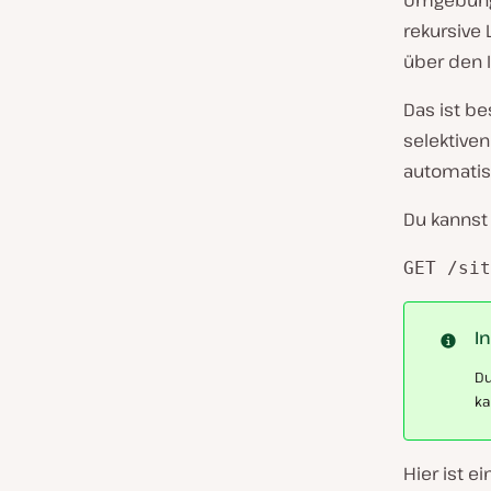
Umgebung 
rekursive 
über den 
Das ist be
selektive
automatisi
Du kannst
GET /sit
I
Du
ka
Hier ist e