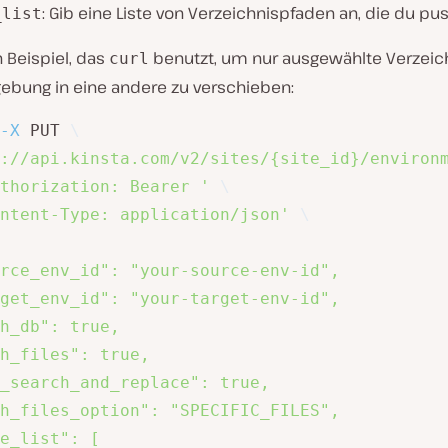
: Gib eine Liste von Verzeichnispfaden an, die du pus
_list
n Beispiel, das
benutzt, um nur ausgewählte Verzeic
curl
ebung in eine andere zu verschieben:
-X
 PUT 
\
://api.kinsta.com/v2/sites/{site_id}/environ
thorization: Bearer '
\
ntent-Type: application/json'
\
rce_env_id": "your-source-env-id",

get_env_id": "your-target-env-id",

h_db": true,

h_files": true,

_search_and_replace": true,

h_files_option": "SPECIFIC_FILES",

e_list": [
