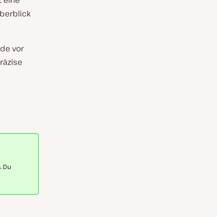
t eine
Überblick
ade vor
räzise
. Du