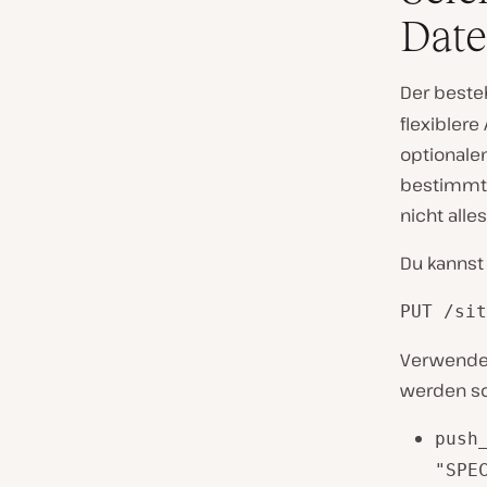
Dat
Der best
flexiblere
optionale
bestimmte
nicht alle
Du kannst
PUT /sit
Verwende 
werden so
push
"SPE