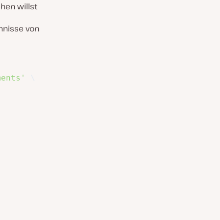
hen willst
hnisse von
ments'
\