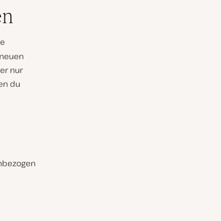
en
ne
i neuen
er nur
nen du
inbezogen