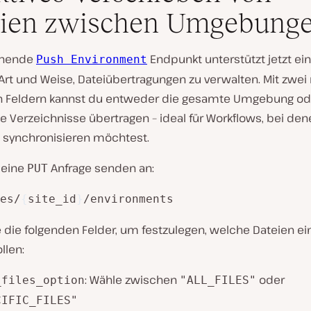
eien zwischen Umgebung
ehende
Endpunkt unterstützt jetzt ei
Push Environment
 Art und Weise, Dateiübertragungen zu verwalten. Mit zwe
n Feldern kannst du entweder die gesamte Umgebung od
 Verzeichnisse übertragen – ideal für Workflows, bei de
s synchronisieren möchtest.
 eine
Anfrage senden an:
PUT
es/
{
site_id
}
/environments
die folgenden Felder, um festzulegen, welche Dateien e
llen:
: Wähle zwischen
oder
_files_option
"ALL_FILES"
CIFIC_FILES"