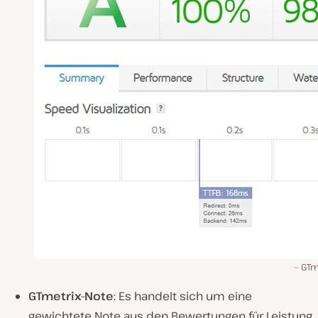
GTm
GTmetrix-Note
: Es handelt sich um eine
gewichtete Note aus den Bewertungen für Leistung