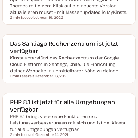
l
Themes mit einem Klick auf die neueste Version
i
s
aktualisieren musst - mit Massenupdates in MyKinsta.
i
2 min Lesezeit
Januar 19, 2022
e
Lesezeit
D
r
a
t
t
u
m
a
Das Santiago Rechenzentrum ist jetzt
k
verfügbar
t
u
Kinsta unterstützt das Rechenzentrum der Google
a
l
Cloud Platform in Santiago, Chile. Die Einrichtung
i
s
deiner Webseite in unmittelbarer Nähe zu deinen…
i
1 min Lesezeit
Dezember 16, 2021
e
Lesezeit
D
r
a
t
t
u
m
a
PHP 8.1 ist jetzt für alle Umgebungen
k
verfügbar
t
u
PHP 8.1 bringt viele neue Funktionen und
a
l
Leistungsverbesserungen mit sich und ist bei Kinsta
i
s
für alle Umgebungen verfügbar!
i
2 min Lesezeit
Dezember 14, 2021
e
Lesezeit