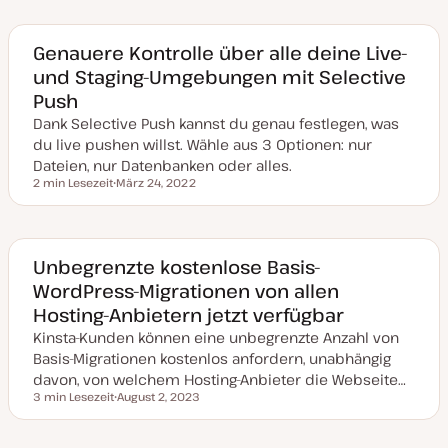
t
u
m
a
Genauere Kontrolle über alle deine Live-
k
und Staging-Umgebungen mit Selective
t
u
Push
a
l
Dank Selective Push kannst du genau festlegen, was
i
s
du live pushen willst. Wähle aus 3 Optionen: nur
i
Dateien, nur Datenbanken oder alles.
e
r
2 min Lesezeit
März 24, 2022
Lesezeit
t
D
a
t
u
m
a
Unbegrenzte kostenlose Basis-
k
WordPress-Migrationen von allen
t
u
Hosting-Anbietern jetzt verfügbar
a
l
Kinsta-Kunden können eine unbegrenzte Anzahl von
i
s
Basis-Migrationen kostenlos anfordern, unabhängig
i
davon, von welchem Hosting-Anbieter die Webseite…
e
r
3 min Lesezeit
August 2, 2023
Lesezeit
t
D
a
t