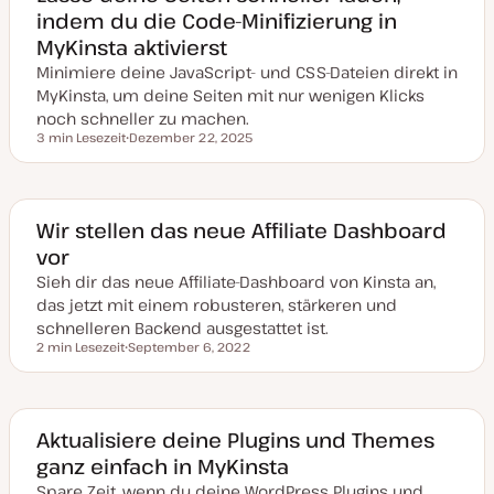
k
indem du die Code-Minifizierung in
t
u
MyKinsta aktivierst
a
l
Minimiere deine JavaScript- und CSS-Dateien direkt in
i
s
MyKinsta, um deine Seiten mit nur wenigen Klicks
i
noch schneller zu machen.
e
r
3 min Lesezeit
Dezember 22, 2025
Lesezeit
t
D
a
t
u
m
a
Wir stellen das neue Affiliate Dashboard
k
vor
t
u
Sieh dir das neue Affiliate-Dashboard von Kinsta an,
a
l
das jetzt mit einem robusteren, stärkeren und
i
s
schnelleren Backend ausgestattet ist.
i
2 min Lesezeit
September 6, 2022
e
Lesezeit
D
r
a
t
t
u
m
a
Aktualisiere deine Plugins und Themes
k
ganz einfach in MyKinsta
t
u
Spare Zeit, wenn du deine WordPress Plugins und
a