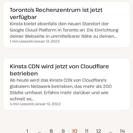
u
m
a
Toronto’s Rechenzentrum ist jetzt
k
verfügbar
t
u
Kinsta bietet ebenfalls den neuen Standort der
a
l
Google Cloud Platform in Toronto an. Die Einrichtung
i
s
deiner Webseite in unmittelbarer Nähe zu deinen…
i
1 min Lesezeit
Januar 12, 2022
e
Lesezeit
D
r
a
t
t
u
m
a
Kinsta CDN wird jetzt von Cloudflare
k
betrieben
t
u
Ab heute wird das Kinsta CDN von Cloudflare's
a
l
globalem Netzwerk betrieben, das mehr als 200
i
s
Städte umfasst. Erfahre mehr darüber und wie
i
schnell es…
e
r
4 min Lesezeit
Januar 12, 2022
Lesezeit
t
D
a
t
u
m
erige
Seitennummerierung
a
1
…
8
9
10
11
12
…
14
k