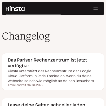
Navig
Kinsta®
Suchen
Plattform
Lösungen
Anmelden
Kostenlos testen
Preise
Changelog
Ressourcen
Kontakt
Das Pariser Rechenzentrum ist jetzt
verfügbar
Kinsta unterstützt das Rechenzentrum der Google
Cloud Platform in Paris, Frankreich. Wenn du deine
Webseite so nah wie möglich an deinen Besuchern…
1 min Lesezeit
Mai 13, 2022
Lesezeit
D
a
t
u
m
a
Lasse deine Seiten schneller laden,