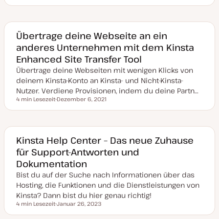
D
r
a
t
t
u
m
a
Übertrage deine Webseite an ein
k
anderes Unternehmen mit dem Kinsta
t
u
Enhanced Site Transfer Tool
a
l
Übertrage deine Webseiten mit wenigen Klicks von
i
s
deinem Kinsta-Konto an Kinsta- und Nicht-Kinsta-
i
Nutzer. Verdiene Provisionen, indem du deine Partn…
e
r
4 min Lesezeit
Dezember 6, 2021
Lesezeit
t
D
a
t
u
m
a
Kinsta Help Center – Das neue Zuhause
k
für Support-Antworten und
t
u
Dokumentation
a
l
Bist du auf der Suche nach Informationen über das
i
s
Hosting, die Funktionen und die Dienstleistungen von
i
Kinsta? Dann bist du hier genau richtig!
e
r
4 min Lesezeit
Januar 26, 2023
Lesezeit
t
D
a