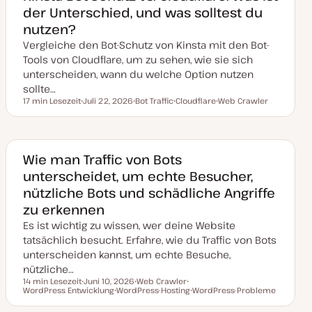
k
der Unterschied, und was solltest du
t
u
nutzen?
a
l
Vergleiche den Bot-Schutz von Kinsta mit den Bot-
i
s
Tools von Cloudflare, um zu sehen, wie sie sich
i
unterscheiden, wann du welche Option nutzen
e
r
sollte…
t
17 min Lesezeit
Juli 22, 2026
Bot Traffic
Cloudflare
Web Crawler
Lesezeit
D
T
T
T
a
h
h
h
t
e
e
e
u
m
m
m
m
a
a
a
a
Wie man Traffic von Bots
k
unterscheidet, um echte Besucher,
t
u
nützliche Bots und schädliche Angriffe
a
l
zu erkennen
i
s
Es ist wichtig zu wissen, wer deine Website
i
e
tatsächlich besucht. Erfahre, wie du Traffic von Bots
r
unterscheiden kannst, um echte Besuche,
t
nützliche…
14 min Lesezeit
Juni 10, 2026
Web Crawler
Lesezeit
WordPress Entwicklung
D
WordPress-Hosting
T
T
WordPress-Probleme
a
T
h
h
T
t
h
e
e
h