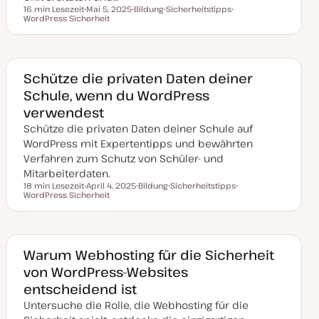
16 min Lesezeit
Mai 5, 2025
Bildung
Sicherheitstipps
Lesezeit
WordPress Sicherheit
D
T
T
T
a
h
h
h
t
e
e
e
u
m
m
m
m
a
a
a
a
k
Schütze die privaten Daten deiner
t
Schule, wenn du WordPress
u
a
verwendest
l
i
Schütze die privaten Daten deiner Schule auf
s
i
WordPress mit Expertentipps und bewährten
e
Verfahren zum Schutz von Schüler- und
r
t
Mitarbeiterdaten.
18 min Lesezeit
April 4, 2025
Bildung
Sicherheitstipps
Lesezeit
WordPress Sicherheit
D
T
T
T
a
h
h
h
t
e
e
e
u
m
m
m
m
a
a
a
a
k
Warum Webhosting für die Sicherheit
t
von WordPress-Websites
u
a
entscheidend ist
l
i
Untersuche die Rolle, die Webhosting für die
s
i