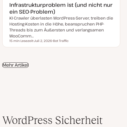
Infrastrukturproblem ist (und nicht nur
t
u
ein SEO-Problem)
a
l
KI-Crawler überlasten WordPress-Server, treiben die
i
s
Hosting-Kosten in die Höhe, beanspruchen PHP-
i
Threads bis zum Äußersten und verlangsamen
e
r
WooComm…
t
15 min Lesezeit
Juli 2, 2026
Bot Traffic
Lesezeit
D
T
a
h
t
e
u
m
m
a
a
Mehr Artikel
k
t
u
a
l
i
s
i
e
r
t
WordPress Sicherheit