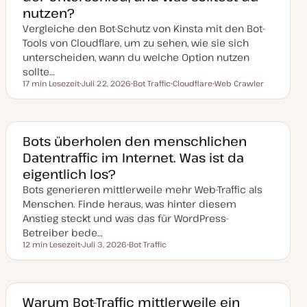
u
nutzen?
a
l
Vergleiche den Bot-Schutz von Kinsta mit den Bot-
i
s
Tools von Cloudflare, um zu sehen, wie sie sich
i
unterscheiden, wann du welche Option nutzen
e
r
sollte…
t
17 min Lesezeit
Juli 22, 2026
Bot Traffic
Cloudflare
Web Crawler
Lesezeit
D
T
T
T
a
h
h
h
t
e
e
e
u
m
m
m
m
a
a
a
a
Bots überholen den menschlichen
k
Datentraffic im Internet. Was ist da
t
u
eigentlich los?
a
l
Bots generieren mittlerweile mehr Web-Traffic als
i
s
Menschen. Finde heraus, was hinter diesem
i
Anstieg steckt und was das für WordPress-
e
r
Betreiber bede…
t
12 min Lesezeit
Juli 3, 2026
Bot Traffic
Lesezeit
D
T
a
h
t
e
u
m
m
a
a
Warum Bot-Traffic mittlerweile ein
k