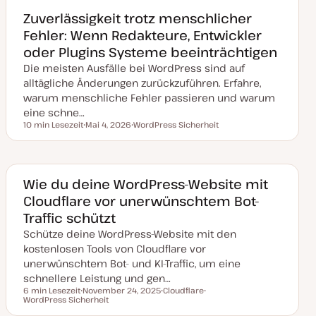
Zuverlässigkeit trotz menschlicher
Fehler: Wenn Redakteure, Entwickler
oder Plugins Systeme beeinträchtigen
Die meisten Ausfälle bei WordPress sind auf
alltägliche Änderungen zurückzuführen. Erfahre,
warum menschliche Fehler passieren und warum
eine schne…
10 min Lesezeit
Mai 4, 2026
WordPress Sicherheit
Lesezeit
D
T
a
h
t
e
u
m
m
a
a
Wie du deine WordPress-Website mit
k
Cloudflare vor unerwünschtem Bot-
t
u
Traffic schützt
a
l
Schütze deine WordPress-Website mit den
i
s
kostenlosen Tools von Cloudflare vor
i
unerwünschtem Bot- und KI-Traffic, um eine
e
r
schnellere Leistung und gen…
t
6 min Lesezeit
November 24, 2025
Cloudflare
Lesezeit
WordPress Sicherheit
D
T
T
a
h
h