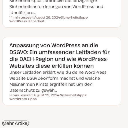
Sicherheit spielt, entdecke die einzigartigen
e
Sicherheitsanforderungen von WordPress und
r
t
identifiziere…
14 min Lesezeit
August 26, 2024
Sicherheitstipps
Lesezeit
WordPress Sicherheit
D
T
T
a
h
h
t
e
e
u
m
m
m
a
a
a
k
Anpassung von WordPress an die
t
DSGVO: Ein umfassender Leitfaden für
u
a
die DACH-Region und wie WordPress-
l
i
Websites diese erfüllen können
s
i
Unser Leitfaden erklärt, wie du deine WordPress
e
r
Website DSGVO-konform machst und welche
t
Maßnahmen Kinsta ergriffen hat, um den
Datenschutz zu gewäh…
9 min Lesezeit
August 29, 2024
Sicherheitstipps
Lesezeit
WordPress Tipps
D
T
T
a
h
h
t
e
e
u
m
m
m
a
a
a
k
Mehr Artikel
t