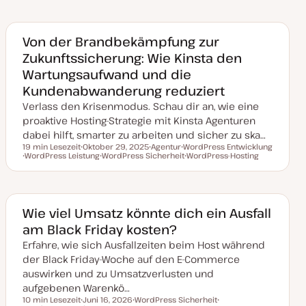
t
e
e
u
m
m
m
a
a
a
k
Von der Brandbekämpfung zur
t
Zukunftssicherung: Wie Kinsta den
u
a
Wartungsaufwand und die
l
i
Kundenabwanderung reduziert
s
i
Verlass den Krisenmodus. Schau dir an, wie eine
e
r
proaktive Hosting-Strategie mit Kinsta Agenturen
t
dabei hilft, smarter zu arbeiten und sicher zu ska…
19 min Lesezeit
Oktober 29, 2025
Agentur
WordPress Entwicklung
Lesezeit
WordPress Leistung
D
WordPress Sicherheit
T
T
WordPress-Hosting
T
a
T
h
h
T
h
t
h
e
e
h
e
u
e
m
m
e
m
m
m
a
a
m
a
a
a
a
k
Wie viel Umsatz könnte dich ein Ausfall
t
am Black Friday kosten?
u
a
Erfahre, wie sich Ausfallzeiten beim Host während
l
i
der Black Friday-Woche auf den E-Commerce
s
i
auswirken und zu Umsatzverlusten und
e
aufgebenen Warenkö…
r
t
10 min Lesezeit
Juni 16, 2026
WordPress Sicherheit