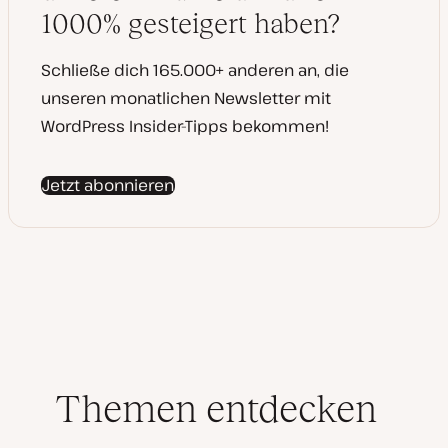
s
1000% gesteigert haben?
i
e
r
t
Schließe dich 165.000+ anderen an, die
unseren monatlichen Newsletter mit
WordPress Insider-Tipps bekommen!
Jetzt abonnieren
Themen entdecken