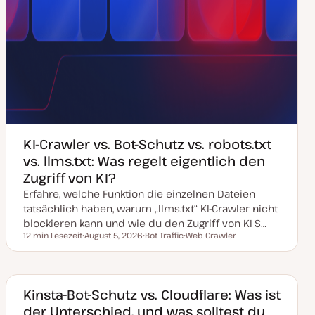
KI-Crawler vs. Bot-Schutz vs. robots.txt
vs. llms.txt: Was regelt eigentlich den
Zugriff von KI?
Erfahre, welche Funktion die einzelnen Dateien
tatsächlich haben, warum „llms.txt“ KI-Crawler nicht
blockieren kann und wie du den Zugriff von KI-S…
12 min Lesezeit
August 5, 2026
Bot Traffic
Web Crawler
Lesezeit
D
T
T
a
h
h
t
e
e
u
m
m
m
a
a
a
Kinsta-Bot-Schutz vs. Cloudflare: Was ist
k
der Unterschied, und was solltest du
t