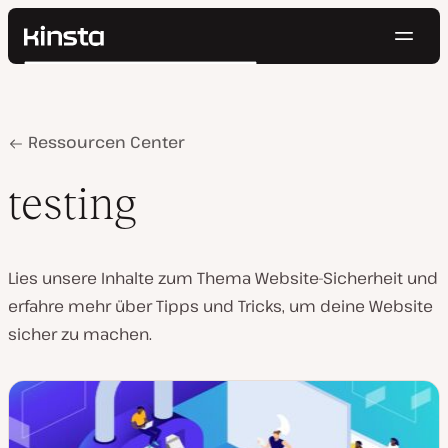
Navig
Kinsta®
Suchen
Plattform
Lösungen
Anmelden
Kostenlos testen
Preise
Home
testing
Ressourcen Center
Ressourcen
Kontakt
testing
Lies unsere Inhalte zum Thema Website-Sicherheit und
erfahre mehr über Tipps und Tricks, um deine Website
sicher zu machen.