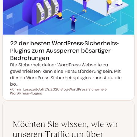
22 der besten WordPress-Sicherheits-
Plugins zum Aussperren bösartiger
Bedrohungen
Die Sicherheit deiner WordPress-Webseite zu
gewährleisten, kann eine Herausforderung sein. Mit
diesen WordPress-Sicherheitsplugins kannst du die
bö…
46 min Lesezeit
Juli 24, 2026
Blog
WordPress Sicherheit
Lesezeit
WordPress-Plugins
D
P
T
T
a
o
h
h
t
s
e
e
u
t
m
m
m
T
a
a
a
y
k
p
t
Möchten Sie wissen, wie wir
u
a
unseren Traffic um über
l
i