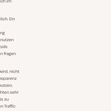
sich im
ich. Ein
ung
 nutzen
ools
n fragen
wird, nicht
ansparenz
nutzen,
chten sehr
ts zu
n Traffic