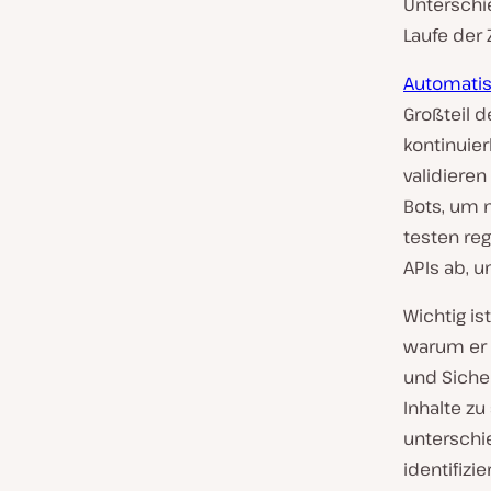
Unterschie
Laufe der Z
Automatis
Großteil d
kontinuier
validiere
Bots, um n
testen reg
APIs ab, 
Wichtig is
warum er 
und Siche
Inhalte zu
unterschie
identifizi