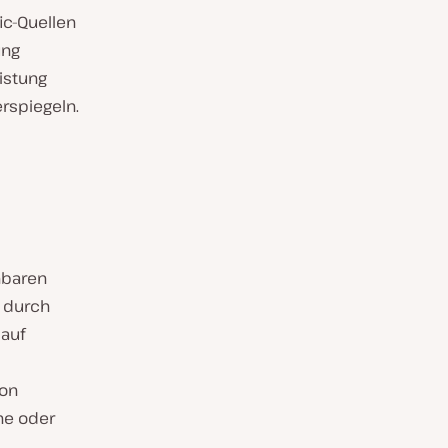
ic-Quellen
ung
istung
rspiegeln.
hbaren
 durch
 auf
ion
ne oder