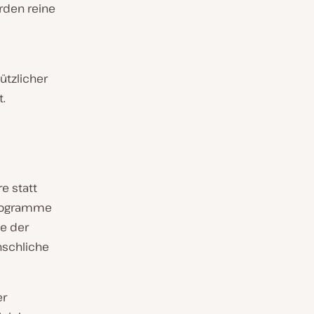
erden reine
ützlicher
.
re statt
Programme
ie der
nschliche
er