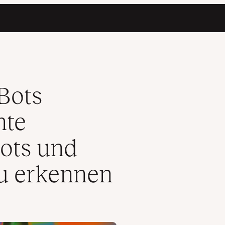
zliche Bots und schädliche Angriffe zu erkennen
Bots
hte
Bots und
zu erkennen