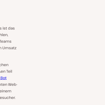
s ist das
hlen,
 Teams
en Umsatz
schen
en Teil
 Bot
ten Web-
t einem
esucher.