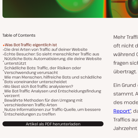
Table of Contents
Mehr Traff
Was Bot-Traffic eigentlich ist
oft nicht 
Die drei Arten von Traffic auf deiner Website
während C
Echte Besucher: So sieht menschlicher Traffic aus
Nützliche Bots: Automatisierung, die deine Website
fragen si
unterstützt
Schädliche Bots: Traffic, der Risiken oder
übertragt.
Verschwendung verursacht
Wie man Menschen, hilfreiche Bots und schädliche
Bots voneinander unterscheidet
Ein Grund 
Wo lässt sich Bot-Traffic analysieren?
Wie Bot-Traffic Analysen und Entscheidungsfindung
stammt. A
verzerrt
Bewährte Methoden für den Umgang mit
des moder
verschiedenen Traffic-Arten
Nutze Informationen zur Traffic-Quelle, um bessere
Report“
, 
Entscheidungen zu treffen
Traffics 
Artikel als PDF herunterladen
Jahrzehnt