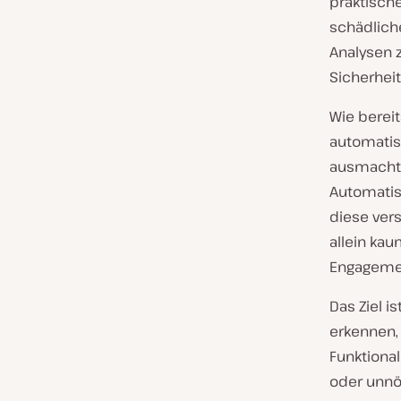
praktische
schädliche
Analysen z
Sicherhei
Wie bereit
automatisi
ausmachte
Automatisi
diese ver
allein ka
Engagemen
Das Ziel i
erkennen,
Funktional
oder unnö