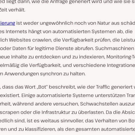
d liegt darin, wie die Anfrage generiert wird und wie sie 
eit verhält.
ierung
ist weder ungewöhnlich noch von Natur aus schädl
es Internets hängt von automatisierten Systemen ab, die
lich Websites crawlen, die Verfügbarkeit prüfen, die Leist
n oder Daten für legitime Dienste abrufen. Suchmaschinen
eue Inhalte zu entdecken und zu indexieren, Monitoring-T
elmäßig die Verfügbarkeit, und verschiedene Integratione
um Anwendungen synchron zu halten.
t, dass das Wort „Bot“ beschreibt, wie der Traffic generiert 
existiert. Einige automatisierte Systeme unterstützen Tr
rheit, während andere versuchen, Schwachstellen auszu
 scrapen oder die Infrastruktur zu überlasten. Da die Absi
dlich sind, ist es weitaus sinnvoller, das Verhalten von Bo
eren und zu klassifizieren, als den gesamten automatisierte