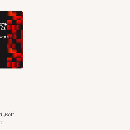
d „Bot“
rei