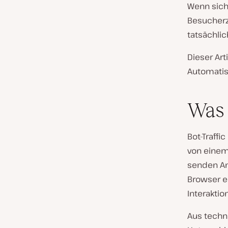
Wenn sich 
Besucherz
tatsächlic
Dieser Art
Automatisi
Was 
Bot-Traffi
von einem
senden An
Browser ei
Interaktion
Aus techni