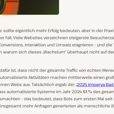
ic sollte eigentlich mehr Erfolg bedeuten, aber in der Praxi
der Fall. Viele Websites verzeichnen steigende Besucherza
onversions, Interaktion und Umsatz stagnieren – und die
ch, warum sich dieses „Wachstum“ überhaupt nicht auf d
dafür ist, dass nicht der gesamte Traffic von echten Men
utomatisierte Aktivitäten machen mittlerweile einen groß
nen Webs aus. Tatsächlich ergab der
„2025 Imperva Bad
dass automatisierte Systeme im Jahr 2024
51 %
des gesam
ausmachten – das bedeutet, dass Bots zum ersten Mal sei
 insgesamt mehr Anfragen generierten als menschliche B