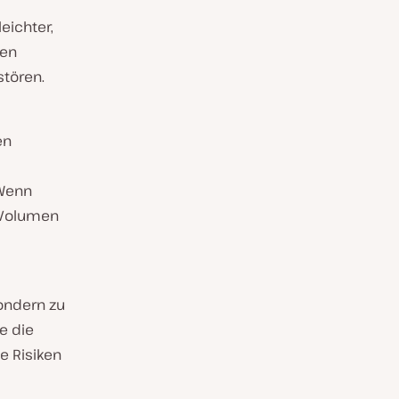
eichter,
gen
tören.
en
 Wenn
c-Volumen
sondern zu
e die
e Risiken