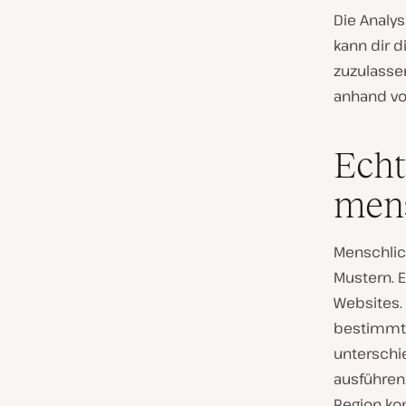
Die Analy
kann dir d
zuzulassen
anhand vo
Echt
mens
Menschlich
Mustern. 
Websites. 
bestimmten
unterschie
ausführen
Region kom