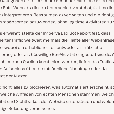
 Kategorien einteilen: echte Besucher, hilfreiche Bots und
 Bots. Wenn du diesen Unterschied verstehst, fällt es dir l
u interpretieren, Ressourcen zu verwalten und die richti
tsmaßnahmen anzuwenden, ohne legitime Aktivitäten zu s
s erwähnt, stellte der Imperva Bad Bot Report fest, dass
erter Traffic weltweit mehr als die Hälfte aller Webanfrag
, wobei ein erheblicher Teil entweder als nützliche
erung oder als böswillige Bot-Aktivität eingestuft wurde.
schiedenen Quellen kombiniert werden, liefert das Traffi
um Aufschluss über die tatsächliche Nachfrage oder das
t der Nutzer.
st nicht, alles zu blockieren, was automatisiert erscheint, 
 welche Anfragen von echten Menschen stammen, welch
ität und Sichtbarkeit der Website unterstützen und welch
tige Belastung verursachen.