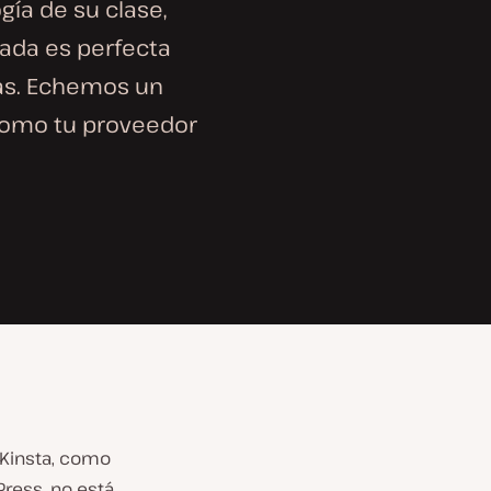
gía de su clase,
ada es perfecta
las. Echemos un
a como tu proveedor
Kinsta, como
ress, no está