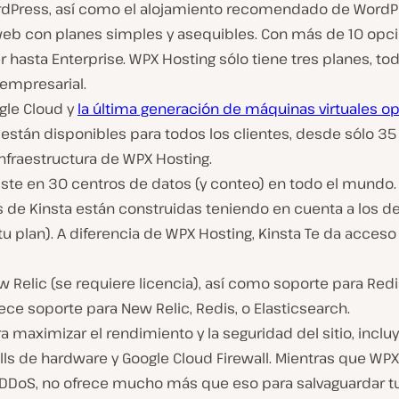
ordPress, así como el alojamiento recomendado de Word
o web con planes simples y asequibles. Con más de 10 opc
r hasta Enterprise. WPX Hosting sólo tiene tres planes, t
 empresarial.
ogle Cloud y
la última generación de máquinas virtuales o
stán disponibles para todos los clientes, desde sólo 35
nfraestructura de WPX Hosting.
ste en 30 centros de datos (y conteo) en todo el mundo. 
as de Kinsta están construidas teniendo en cuenta a los d
u plan). A diferencia de WPX Hosting, Kinsta Te da acceso 
ew Relic (se requiere licencia), así como soporte para R
ece soporte para New Relic, Redis, o Elasticsearch.
ra maximizar el rendimiento y la seguridad del sitio, in
lls de hardware y Google Cloud Firewall. Mientras que WPX
oS, no ofrece mucho más que eso para salvaguardar tu s