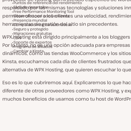
Puntos de referencia del rendimiento
respaldado por las mismas tecnologías y soluciones in
Fácil de desarrollar
Free Performance Monitoring Tool
permiten ofrecer a los clientes una velocidad, rendimie
Desarrollo Local con DevKinsta
Presencia mundial
herramientas de gestión del sitio sin precedentes.
Comparación de características
Seguro y protegido
Migraciones gratuitas
WPX Hosting está dirigido principalmente a los bloggers
CDN
Soporte de expertos
Por lo tanto, no es una opción adecuada para empresas 
Programa de afiliados
Cambiar a Kinsta
dinámicos, como las tiendas WooCommerce y los sitio
Kinsta, escuchamos cada día de clientes frustrados qu
alternativa de WPX Hosting, que quieren escuchar lo que
Eso es lo que cubriremos aquí. Explicaremos lo que hace
diferente de otros proveedores como WPX Hosting, y ex
muchos beneficios de usarnos como tu host de WordPr