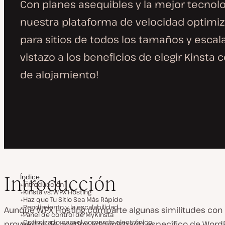
Con planes asequibles y la mejor tecnolo
nuestra plataforma de velocidad optimiz
para sitios de todos los tamaños y esca
vistazo a los beneficios de elegir Kinst
de alojamiento!
Índice
Introducción
Introducción
Kinsta vs. WPX Hosting
Haz que Tu Sitio Sea Más Rápido
Rendimiento y la escalabilidad
Aunque WPX Hosting comparte algunas similitudes con 
Panel de control de MyKinsta
Optimizado para el comercio electrónico
proveedor de hosting administrado específico de WordP