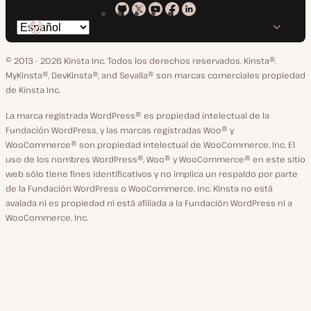
Kinsta
Kinsta
Kinsta
Kinsta
Kinsta
Cambiar
en
en
en
en
en
idioma
GitHub
X
YouTube
Facebook
LinkedIn
© 2013 - 2026 Kinsta Inc. Todos los derechos reservados.
Kinsta®,
MyKinsta®, DevKinsta®, and Sevalla® son marcas comerciales propiedad
de Kinsta Inc.
La marca registrada WordPress® es propiedad intelectual de la
Fundación WordPress, y las marcas registradas Woo® y
WooCommerce® son propiedad intelectual de WooCommerce, Inc. El
uso de los nombres WordPress®, Woo® y WooCommerce® en este sitio
web sólo tiene fines identificativos y no implica un respaldo por parte
de la Fundación WordPress o WooCommerce, Inc. Kinsta no está
avalada ni es propiedad ni está afiliada a la Fundación WordPress ni a
WooCommerce, Inc.