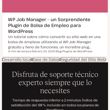
WP Job Manager – un Sorprendente
Plugin de Bolsa de Empleo para
WordPress
Un tutorial sobre cómo convertir su sitio web en una
bolsa de empleos utilizando el WP Job Manager
gratuito y lleno de funciones, un increíble plug…
9 min de lectura
febrero 25, 2025
Blog
Plugins de WordPress
Tiempo de lectura
F
T
T
e
i
e
Desarrollo local
Base de Datos
Seguridad del Sitio Web
c
p
m
h
o
a
a
d
a
e
c
p
t
o
u
s
a
t
l
i
z
a
d
a