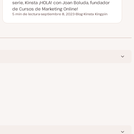
serie, Kinsta ¡HOLA! con Joan Boluda, fundador
de Cursos de Marketing Online!
5 min de lectura
septiembre 8, 2023
Blog
Kinsta Kingpin
Tiempo de lectura
F
T
T
e
i
e
c
p
m
h
o
a
a
d
a
e
c
p
t
o
u
s
a
t
l
i
z
a
d
a