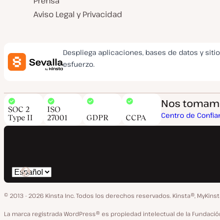
Prensa
Aviso Legal y Privacidad
Despliega aplicaciones, bases de datos y siti
esfuerzo.
Nos tomamos
SOC 2
ISO
Centro de Confia
Type II
27001
GDPR
CCPA
Cambiar
idioma
© 2013 - 2026 Kinsta Inc. Todos los derechos reservados.
Kinsta®, MyKins
La marca registrada WordPress® es propiedad intelectual de la Fundac