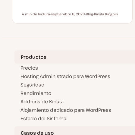
4 min de lectura
septiembre 8, 2023
Blog
Kinsta Kingpin
Tiempo de lectura
F
T
T
e
i
e
c
p
m
h
o
a
a
d
a
e
c
p
t
o
u
s
a
t
Productos
l
i
z
Precios
a
d
Hosting Administrado para WordPress
a
Seguridad
Rendimiento
Add-ons de Kinsta
Alojamiento dedicado para WordPress
Estado del Sistema
Casos de uso