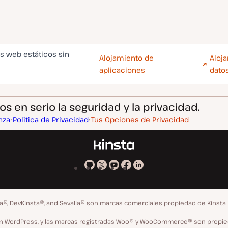
os web estáticos sin
Alojamiento de
Aloj
aplicaciones
dato
 en serio la seguridad y la privacidad.
nza
Política de Privacidad
Tus Opciones de Privacidad
Kinsta
Kinsta
Kinsta
Kinsta
Kinsta
en
en
en
en
en
GitHub
X
YouTube
Facebook
LinkedIn
ta®, DevKinsta®, and Sevalla® son marcas comerciales propiedad de Kinsta 
ión WordPress, y las marcas registradas Woo® y WooCommerce® son propie