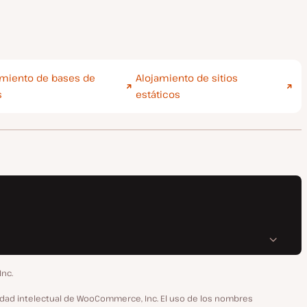
amiento de bases de
Alojamiento de sitios
s
estáticos
Inc.
dad intelectual de WooCommerce, Inc. El uso de los nombres