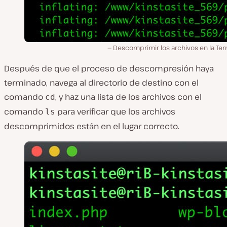
Descomprimir los archivos en la Ter
Después de que el proceso de descompresión haya
terminado, navega al directorio de destino con el
comando
, y haz una lista de los archivos con el
cd
comando
para verificar que los archivos
ls
descomprimidos están en el lugar correcto.