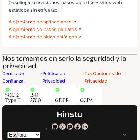
Despliega aplicaciones, bases de datos y sitios web
estáticos sin esfuerzo.
Alojamiento de aplicaciones
Alojamiento de bases de datos
Alojamiento de sitios estáticos
Nos tomamos en serio la seguridad y la
privacidad.
Centro de
Política de
Tus Opciones de
Confianza
Privacidad
Privacidad
SOC 2
ISO
Type II
27001
GDPR
CCPA
Kinsta
Kinsta
Kinsta
Kinsta
Kinsta
Cambiar
en
en
en
en
en