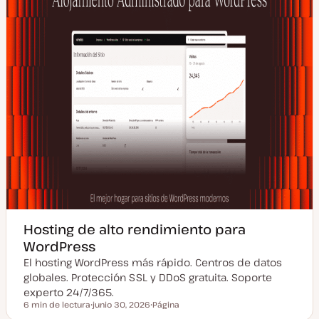
a
d
a
Hosting de alto rendimiento para
WordPress
El hosting WordPress más rápido. Centros de datos
globales. Protección SSL y DDoS gratuita. Soporte
experto 24/7/365.
6 min de lectura
junio 30, 2026
Página
Tiempo de lectura
F
T