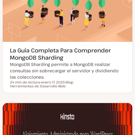
La Guía Completa Para Comprender
MongoDB Sharding
MongoDB Sharding permite a MongoDB realizar
consultas sin sobrecargar el servidor y dividiendo
las colecciones.
24 min de lectura
enero 17, 2025
Blog
Tiempo de lectura
Herramientas de Desarrollo Web
F
T
T
e
i
e
c
p
m
h
o
a
a
d
a
e
c
p
t
o
u
s
a
t
l
i
z