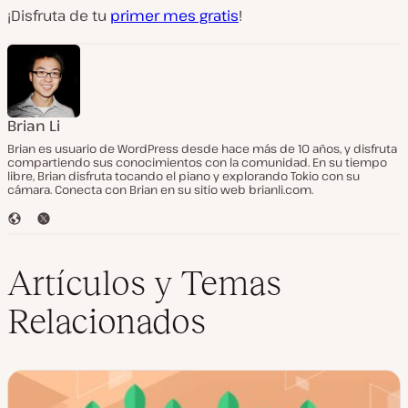
¡Disfruta de tu
primer mes gratis
!
Brian Li
Brian es usuario de WordPress desde hace más de 10 años, y disfruta
compartiendo sus conocimientos con la comunidad. En su tiempo
libre, Brian disfruta tocando el piano y explorando Tokio con su
cámara. Conecta con Brian en su sitio web brianli.com.
S
T
i
w
t
i
i
t
Artículos y Temas
o
t
w
e
Relacionados
e
r
b