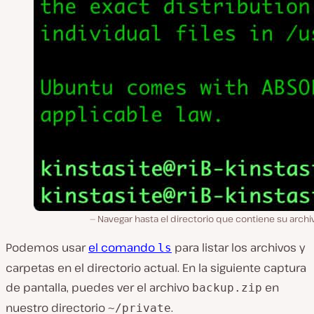
Navegar hasta el directorio que contiene su archiv
Podemos usar
el comando
para listar los archivos y
ls
carpetas en el directorio actual. En la siguiente captura
de pantalla, puedes ver el archivo
en
backup.zip
nuestro directorio
.
~/private