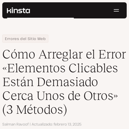
Naveg
Kinsta®
Buscar
Plataforma
Soluciones
Iniciar Sesión
Pruébalo gratis
Home
Centro de Recursos
Blog
Cómo Arreglar el Error «Elementos Clicables Están Demasiado C
Errores del Sitio Web
Precios
Recursos
Cómo Arreglar el Error
Contacto
«Elementos Clicables
Están Demasiado
Cerca Unos de Otros»
(3 Métodos)
Autor
Salman Ravoof
Actualizado
febrero 13, 2025