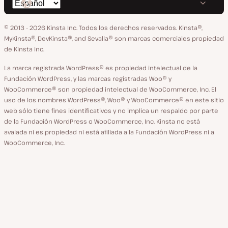
Cambiar
en
en
en
en
en
idioma
GitHub
X
YouTube
Facebook
LinkedIn
© 2013 - 2026 Kinsta Inc. Todos los derechos reservados.
Kinsta®,
MyKinsta®, DevKinsta®, and Sevalla® son marcas comerciales propiedad
de Kinsta Inc.
La marca registrada WordPress® es propiedad intelectual de la
Fundación WordPress, y las marcas registradas Woo® y
WooCommerce® son propiedad intelectual de WooCommerce, Inc. El
uso de los nombres WordPress®, Woo® y WooCommerce® en este sitio
web sólo tiene fines identificativos y no implica un respaldo por parte
de la Fundación WordPress o WooCommerce, Inc. Kinsta no está
avalada ni es propiedad ni está afiliada a la Fundación WordPress ni a
WooCommerce, Inc.