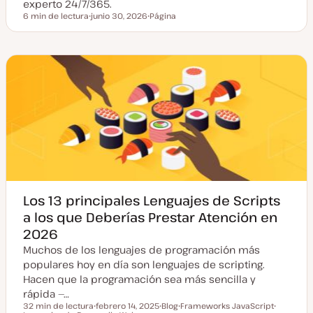
experto 24/7/365.
6 min de lectura
junio 30, 2026
Página
Tiempo de lectura
F
T
e
i
c
p
h
o
a
d
a
e
c
p
t
o
u
s
a
t
l
i
z
a
d
a
Los 13 principales Lenguajes de Scripts
a los que Deberías Prestar Atención en
2026
Muchos de los lenguajes de programación más
populares hoy en día son lenguajes de scripting.
Hacen que la programación sea más sencilla y
rápida —…
32 min de lectura
febrero 14, 2025
Blog
Frameworks JavaScript