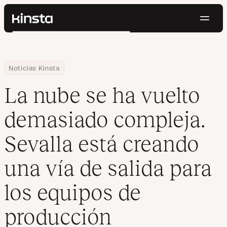
Naveg
Kinsta®
Buscar
Plataforma
Soluciones
Iniciar Sesión
Pruébalo gratis
Home
Centro de Recursos
Blog
La nube se ha vuelto demasiado compleja. Sevalla está creando 
Noticias Kinsta
Precios
Recursos
La nube se ha vuelto
Contacto
demasiado compleja.
Sevalla está creando
una vía de salida para
los equipos de
producción