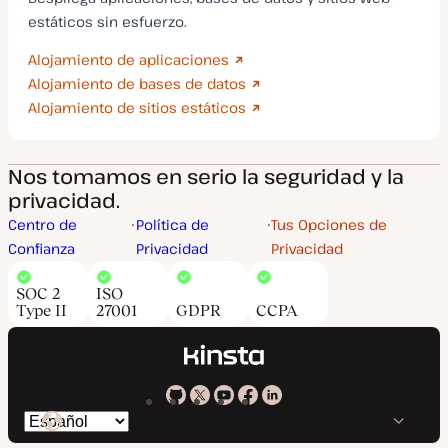
estáticos sin esfuerzo.
Alojamiento de aplicaciones
Alojamiento de bases de datos
Alojamiento de sitios estáticos
Nos tomamos en serio la seguridad y la
privacidad.
Centro de
Política de
Tus Opciones de
Confianza
Privacidad
Privacidad
SOC 2
ISO
Type II
27001
GDPR
CCPA
Kinsta
Kinsta
Kinsta
Kinsta
Kinsta
Cambiar
en
en
en
en
en
idioma