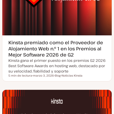
Kinsta premiado como el Proveedor de
Alojamiento Web n.º 1 en los Premios al
Mejor Software 2026 de G2
Kinsta gana el primer puesto en los premios G2 2026
Best Software Awards en hosting web, destacado por
su velocidad, fiabilidad y soporte
5 min de lectura
marzo 3, 2026
Blog
Noticias Kinsta
Tiempo de lectura
F
T
T
e
i
e
c
p
m
h
o
a
a
d
a
e
c
p
t
o
u
s
a
t
l