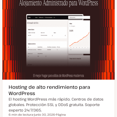
i
z
a
d
a
Hosting de alto rendimiento para
WordPress
El hosting WordPress más rápido. Centros de datos
globales. Protección SSL y DDoS gratuita. Soporte
experto 24/7/365.
6 min de lectura
junio 30, 2026
Página
Tiempo de lectura