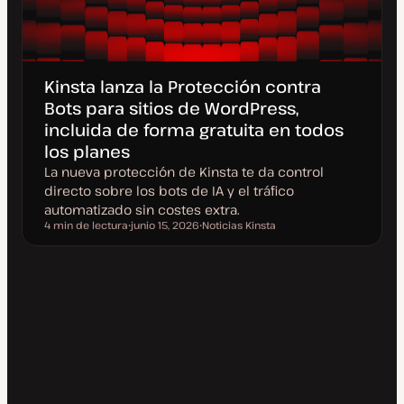
Kinsta lanza la Protección contra
Bots para sitios de WordPress,
incluida de forma gratuita en todos
los planes
La nueva protección de Kinsta te da control
directo sobre los bots de IA y el tráfico
automatizado sin costes extra.
4 min de lectura
junio 15, 2026
Noticias Kinsta
Tiempo de lectura
F
T
e
e
c
m
h
a
a
a
c
t
u
a
l
i
z
a
d