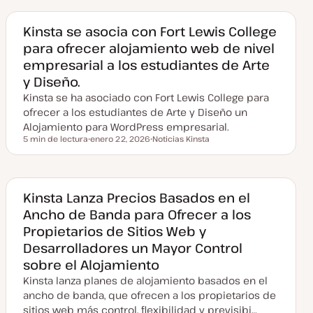
h
a
a
a
Kinsta se asocia con Fort Lewis College
c
para ofrecer alojamiento web de nivel
t
u
empresarial a los estudiantes de Arte
a
l
y Diseño.
i
z
Kinsta se ha asociado con Fort Lewis College para
a
d
ofrecer a los estudiantes de Arte y Diseño un
a
Alojamiento para WordPress empresarial.
5 min de lectura
enero 22, 2026
Noticias Kinsta
Tiempo de lectura
F
T
e
e
c
m
h
a
a
a
Kinsta Lanza Precios Basados en el
c
Ancho de Banda para Ofrecer a los
t
u
Propietarios de Sitios Web y
a
l
Desarrolladores un Mayor Control
i
z
sobre el Alojamiento
a
d
Kinsta lanza planes de alojamiento basados en el
a
ancho de banda, que ofrecen a los propietarios de
sitios web más control, flexibilidad y previsibi…