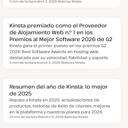
5 min de lectura
abril 2, 2026
Noticias Kinsta
Tiempo de lectura
F
T
e
e
c
m
h
a
a
a
Kinsta premiado como el Proveedor
c
de Alojamiento Web n.º 1 en los
t
u
Premios al Mejor Software 2026 de G2
a
l
Kinsta gana el primer puesto en los premios G2
i
z
2026 Best Software Awards en hosting web,
a
destacado por su velocidad, fiabilidad y soporte
d
a
5 min de lectura
marzo 3, 2026
Noticias Kinsta
Tiempo de lectura
F
T
e
e
c
m
h
a
a
a
Resumen del año de Kinsta: lo mejor
c
de 2025
t
u
Repaso a Kinsta en 2025: actualizaciones de
a
l
productos, historias de éxito de clientes, mejoras
i
z
en la plataforma y nuestros planes para 2026
a
13 min de lectura
febrero 9, 2026
Noticias Kinsta
d
Tiempo de lectura
F
T
a
e
e
c
m