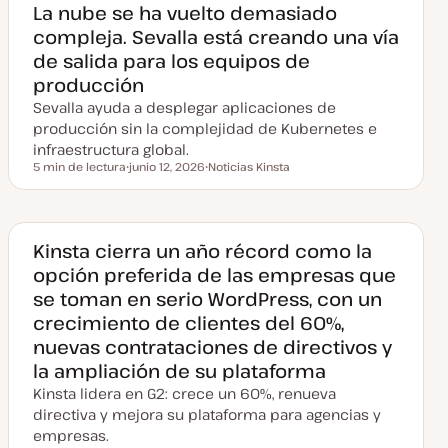
La nube se ha vuelto demasiado
compleja. Sevalla está creando una vía
de salida para los equipos de
producción
Sevalla ayuda a desplegar aplicaciones de
producción sin la complejidad de Kubernetes e
infraestructura global.
5 min de lectura
junio 12, 2026
Noticias Kinsta
Tiempo de lectura
F
T
e
e
c
m
h
a
a
a
Kinsta cierra un año récord como la
c
opción preferida de las empresas que
t
u
se toman en serio WordPress, con un
a
l
crecimiento de clientes del 60%,
i
z
nuevas contrataciones de directivos y
a
d
la ampliación de su plataforma
a
Kinsta lidera en G2: crece un 60%, renueva
directiva y mejora su plataforma para agencias y
empresas.