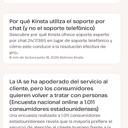
F
T
a
e
e
c
m
h
a
a
a
Por qué Kinsta utiliza el soporte por
c
chat (y no el soporte telefónico)
t
u
Descubre por qué Kinsta ofrece soporte experto
a
l
por chat 24/7/365 en lugar de soporte telefónico y
i
z
cómo esto conduce a la resolución efectiva de
a
pro…
d
a
8 min de lectura
junio 18, 2026
Noticias Kinsta
Tiempo de lectura
F
T
e
e
c
m
h
a
a
a
La IA se ha apoderado del servicio al
c
cliente, pero los consumidores
t
u
quieren volver a tratar con personas
a
l
(Encuesta nacional online a 1.011
i
z
consumidores estadounidenses)
a
d
Una encuesta realizada a 1.011 consumidores
a
estadounidenses revela que la mayoría prefiere el
servicio de atención al cliente humano frente a la