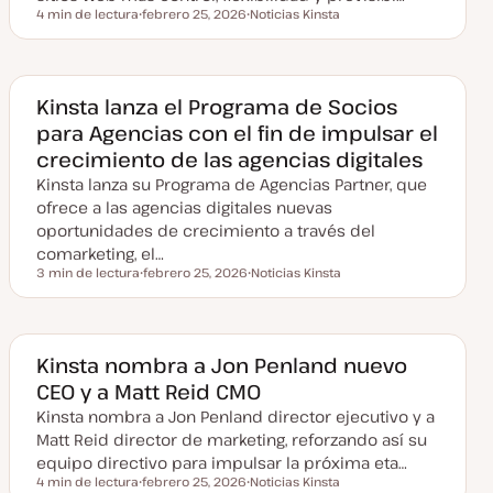
4 min de lectura
febrero 25, 2026
Noticias Kinsta
Tiempo de lectura
F
T
e
e
c
m
h
a
a
a
Kinsta lanza el Programa de Socios
c
para Agencias con el fin de impulsar el
t
u
crecimiento de las agencias digitales
a
l
Kinsta lanza su Programa de Agencias Partner, que
i
z
ofrece a las agencias digitales nuevas
a
oportunidades de crecimiento a través del
d
a
comarketing, el…
3 min de lectura
febrero 25, 2026
Noticias Kinsta
Tiempo de lectura
F
T
e
e
c
m
h
a
a
a
Kinsta nombra a Jon Penland nuevo
c
CEO y a Matt Reid CMO
t
u
Kinsta nombra a Jon Penland director ejecutivo y a
a
l
Matt Reid director de marketing, reforzando así su
i
z
equipo directivo para impulsar la próxima eta…
a
4 min de lectura
febrero 25, 2026
Noticias Kinsta
d
Tiempo de lectura