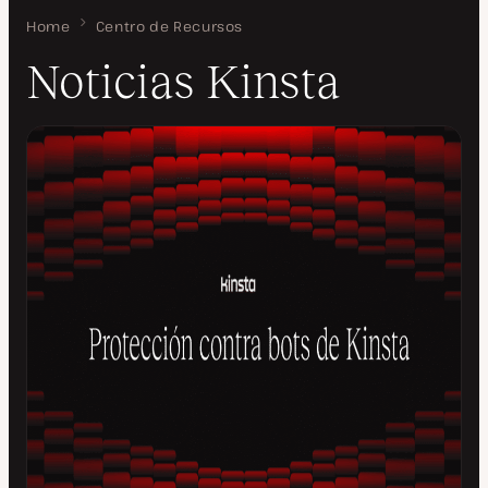
Home
Noticias Kinsta
Centro de Recursos
Noticias Kinsta