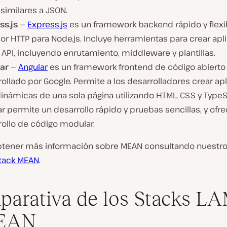
similares a JSON.
ss.js
—
Express.js
es un framework backend rápido y flexi
or HTTP para Node.js. Incluye herramientas para crear ap
API, incluyendo enrutamiento, middleware y plantillas.
ar
—
Angular
es un framework frontend de código abierto
ollado por Google. Permite a los desarrolladores crear ap
inámicas de una sola página utilizando HTML, CSS y TypeS
r permite un desarrollo rápido y pruebas sencillas, y ofr
rollo de código modular.
tener más información sobre MEAN consultando nuestro 
tack MEAN
.
arativa de los Stacks L
EAN