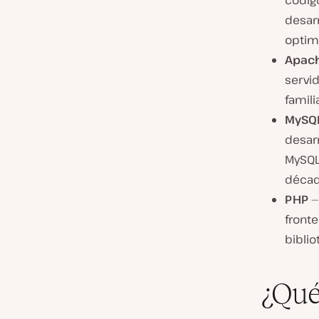
códig
desar
optim
Apac
servid
famili
MySQ
desarr
MySQL
década
PHP
front
biblio
¿Qu