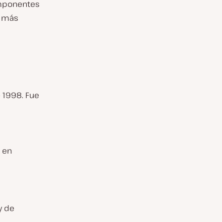
omponentes
n más
 1998. Fue
 en
y de