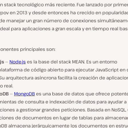
n stack tecnológico más reciente. Fue lanzado por primer
arpov en 2013 y desde entonces ha crecido en popularidad
de manejar un gran número de conexiones simultáneame
ideal para aplicaciones a gran escala y en tiempo real ba
nentes principales son:
js
—
Node.js
es la base del stack MEAN. Es un entorno
lataforma de código abierto para ejecutar JavaScript en 
 Su arquitectura asíncrona facilita la creación de aplicaci
 real.
oDB
—
MongoDB
es una base de datos que ofrece potent
mientas de consulta e indexación de datos para ayudar a 
ciones a gestionar grandes peticiones. Basada en NoSQL, u
ciones de documentos en lugar de tablas para almacenar
DB almacena jerárquicamente los documentos en estru