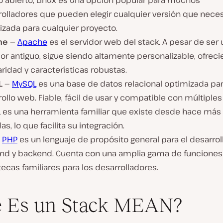
o abierto, Linux es una opción popular para muchos
rolladores que pueden elegir cualquier versión que neces
izada para cualquier proyecto.
he
—
Apache
es el servidor web del stack. A pesar de ser 
or antiguo, sigue siendo altamente personalizable, ofrec
aridad y características robustas.
L
—
MySQL
es una base de datos relacional optimizada par
ollo web. Fiable, fácil de usar y compatible con múltiples
 es una herramienta familiar que existe desde hace más
s, lo que facilita su integración.
—
PHP
es un lenguaje de propósito general para el desarro
end y backend. Cuenta con una amplia gama de funciones
tecas familiares para los desarrolladores.
é Es un Stack MEAN?