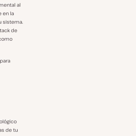
mental al
 en la
u sistema.
tack de
n como
 para
ológico
as de tu