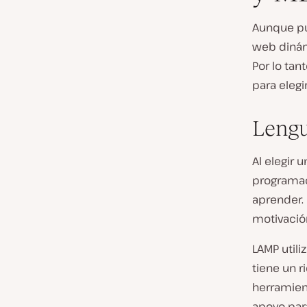
Aunque pu
web dinám
Por lo ta
para elegi
Lengu
Al elegir 
programac
aprender. 
motivació
LAMP utili
tiene un 
herramien
apoyo par