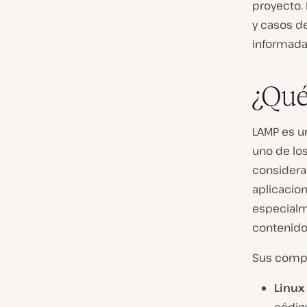
proyecto.
y casos d
informada
¿Qué
LAMP es u
uno de lo
considera
aplicacio
especial
contenido
Sus compo
Linux