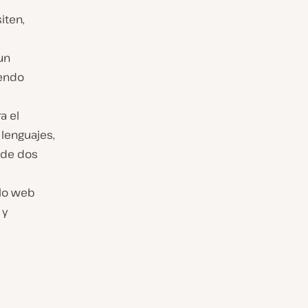
iten,
un
iendo
a el
 lenguajes,
 de dos
llo web
 y