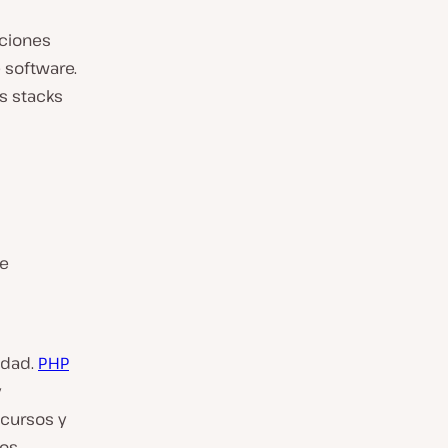
aciones
 software.
s stacks
de
idad.
PHP
y
cursos y
vos