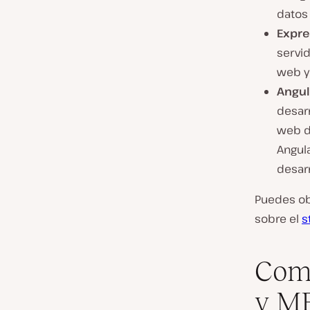
datos 
Expre
servid
web y 
Angul
desarr
web d
Angula
desar
Puedes ob
sobre el
s
Comp
y M