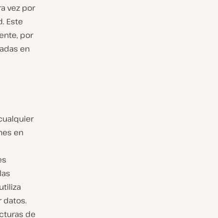
a vez por
. Este
nte, por
sadas en
cualquier
ones en
es
las
tiliza
 datos.
cturas de