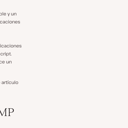
ble y un
licaciones
licaciones
cript.
ece un
artículo
AMP