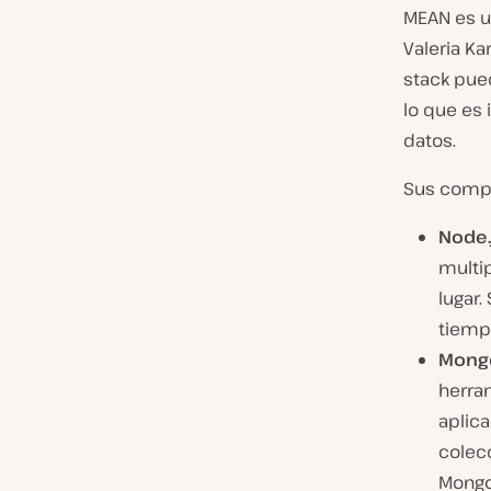
MEAN es u
Valeria K
stack pue
lo que es 
datos.
Sus compo
Node.
multip
lugar.
tiempo
Mong
herra
aplica
colec
Mongo