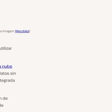
la imagen:
Mecdata
)
tilizar
la nube
atos sin
ntegrada
n de
de