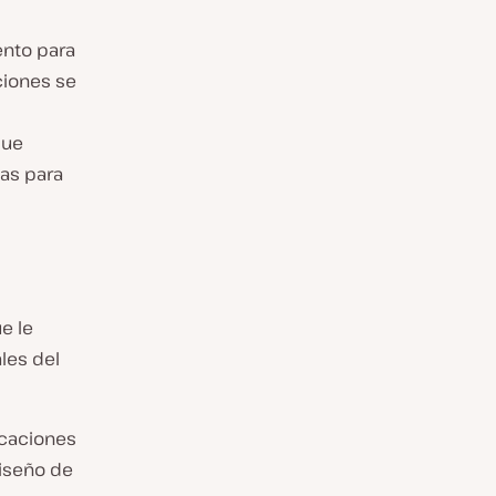
ento para
ciones se
que
as para
e le
les del
icaciones
iseño de