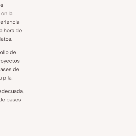
os
 en la
eriencia
la hora de
datos.
ollo de
proyectos
bases de
 pila.
adecuada,
 de bases