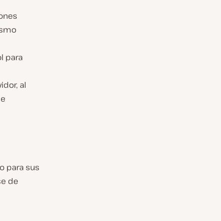
iones
ismo
l para
dor, al
de
o para sus
se de