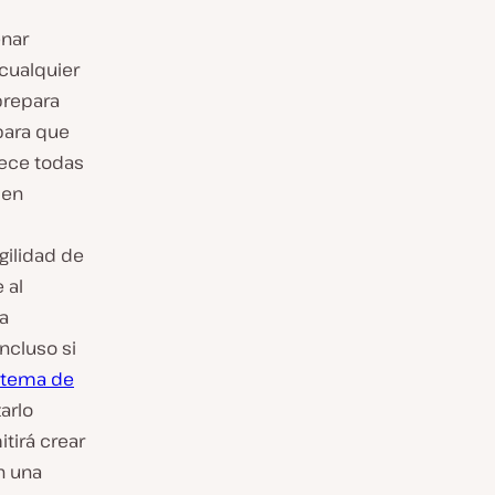
enar
 cualquier
prepara
para que
rece todas
 en
gilidad de
 al
a
ncluso si
stema de
arlo
tirá crear
n una