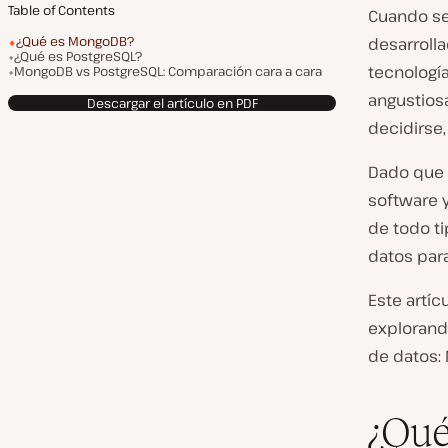
Table of Contents
Cuando se 
¿Qué es MongoDB?
desarrolla
¿Qué es PostgreSQL?
tecnologí
MongoDB vs PostgreSQL: Comparación cara a cara
angustios
Descargar el artículo en PDF
decidirse,
Dado que 
software 
de todo t
datos para
Este artíc
explorand
de datos:
¿Qu