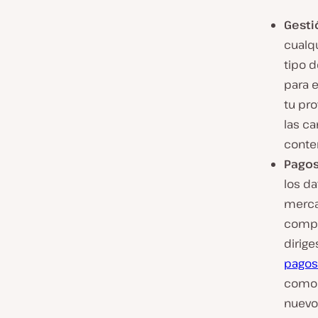
Gesti
cualqu
tipo 
para 
tu pr
las ca
conte
Pago
los d
merca
compl
dirig
pagos
como 
nuevos