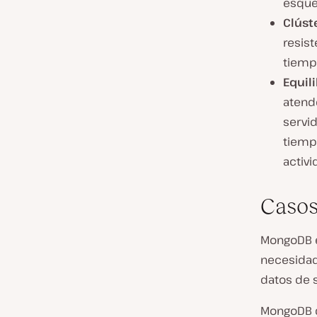
esque
Clúst
resis
tiemp
Equil
atende
servid
tiempo
activi
Casos
MongoDB e
necesidad
datos de 
MongoDB 