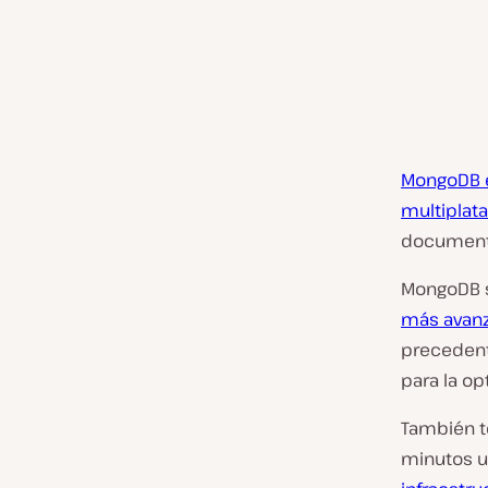
MongoDB e
multiplat
documento
MongoDB s
más avan
precedent
para la op
También t
minutos ut