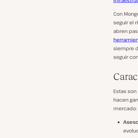
infraestru
Con Mongo
seguir el 
abren pas
herramien
siempre d
seguir co
Carac
Estas son 
hacen gana
mercado:
Aseso
evolu