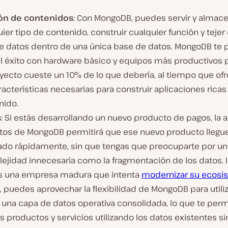
ón de contenidos
: Con MongoDB, puedes servir y almac
ier tipo de contenido, construir cualquier función y tejer
de datos dentro de una única base de datos. MongoDB te 
el éxito con hardware básico y equipos más productivos 
oyecto cueste un 10% de lo que debería, al tiempo que of
racterísticas necesarias para construir aplicaciones ricas
nido.
s
: Si estás desarrollando un nuevo producto de pagos, la a
atos de MongoDB permitirá que ese nuevo producto llegue
do rápidamente, sin que tengas que preocuparte por un
ejidad innecesaria como la fragmentación de los datos. I
es una empresa madura que intenta
modernizar su ecosi
, puedes aprovechar la flexibilidad de MongoDB para utiliz
una capa de datos operativa consolidada, lo que te permi
 productos y servicios utilizando los datos existentes si