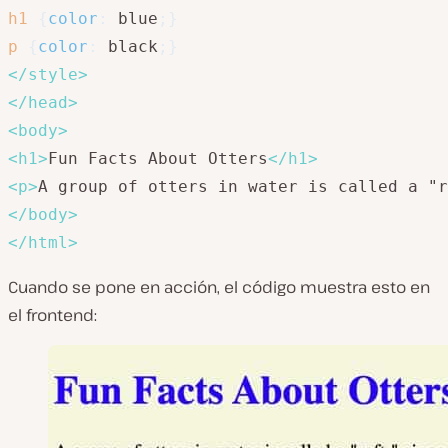
h1
{
color
:
 blue
;
}
p
{
color
:
 black
;
}
</
style
>
</
head
>
<
body
>
<
h1
>
Fun Facts About Otters
</
h1
>
<
p
>
A group of otters in water is called a "r
</
body
>
</
html
>
Cuando se pone en acción, el código muestra esto en
el frontend: