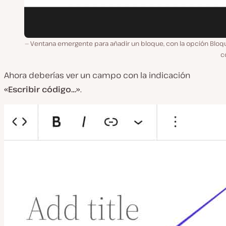
Ventana emergente para añadir un bloque, con la opción Bloq
c
Ahora deberías ver un campo con la indicación
«Escribir código…»
.