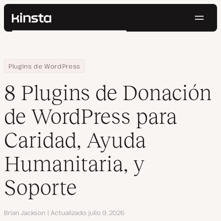
Naveg
Kinsta®
Buscar
Plataforma
Soluciones
Iniciar Sesión
Pruébalo gratis
Home
Centro de Recursos
Blog
8 Plugins de Donación de WordPress para Caridad, Ayuda Humanit
Plugins de WordPress
Precios
Recursos
8 Plugins de Donación
Contacto
de WordPress para
Caridad, Ayuda
Humanitaria, y
Soporte
Autor
Brian Jackson
Actualizado
julio 9, 2026