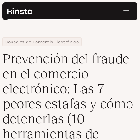
Naveg
Kinsta®
Buscar
Plataforma
Soluciones
Iniciar Sesión
Pruébalo gratis
Home
Centro de Recursos
Blog
Prevención del fraude en el comercio electrónico: Las 7 peores
Consejos de Comercio Electrónico
Precios
Recursos
Prevención del fraude
Contacto
en el comercio
electrónico: Las 7
peores estafas y cómo
detenerlas (10
herramientas de