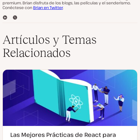
premium. Brian disfruta de los blogs, las películas y el senderismo.
Conéctese con
Brian en Twitter
.
L
T
i
w
n
i
k
t
Artículos y Temas
e
t
d
e
Relacionados
I
r
n
Las Mejores Prácticas de React para