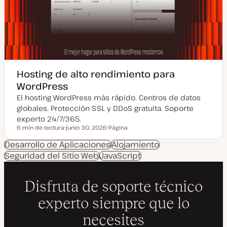
Hosting de alto rendimiento para
WordPress
El hosting WordPress más rápido. Centros de datos
globales. Protección SSL y DDoS gratuita. Soporte
experto 24/7/365.
6 min de lectura
junio 30, 2026
Página
Tiempo de lectura
F
T
e
i
Desarrollo de Aplicaciones
Alojamiento
c
p
Seguridad del Sitio Web
h
JavaScript
o
a
d
a
e
c
p
t
o
u
s
a
t
l
i
z
a
d