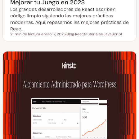
Mejorar tu Juego en 2023
Los grandes desarrolladores de React escriben
código limpio siguiendo las mejores prácticas
modernas. Aquí, repasamos las mejores prácticas de
Reac…
21 min de lectura
enero 17, 2025
Blog
React
Tutoriales JavaScript
Tiempo de lectura
F
T
T
T
e
i
e
e
c
p
m
m
h
o
a
a
a
d
a
e
c
p
t
o
u
s
a
t
l
i
z
a
d
a