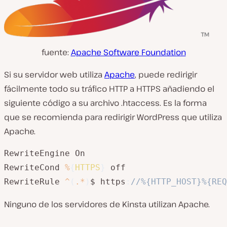
fuente:
Apache Software Foundation
Si su servidor web utiliza
Apache
, puede redirigir
fácilmente todo su tráfico HTTP a HTTPS añadiendo el
siguiente código a su archivo .htaccess. Es la forma
que se recomienda para redirigir WordPress que utiliza
Apache.
RewriteEngine On

RewriteCond 
%
{
HTTPS
}
 off

RewriteRule 
^
(
.
*
)
$ https
:
//%{HTTP_HOST}%{REQ
Ninguno de los servidores de Kinsta utilizan Apache.