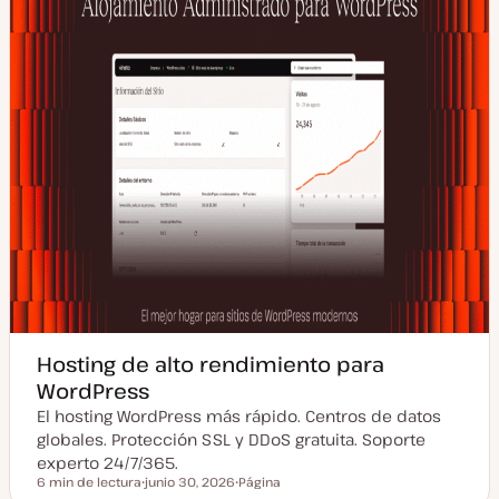
a
d
a
Hosting de alto rendimiento para
WordPress
El hosting WordPress más rápido. Centros de datos
globales. Protección SSL y DDoS gratuita. Soporte
experto 24/7/365.
6 min de lectura
junio 30, 2026
Página
Tiempo de lectura
F
T