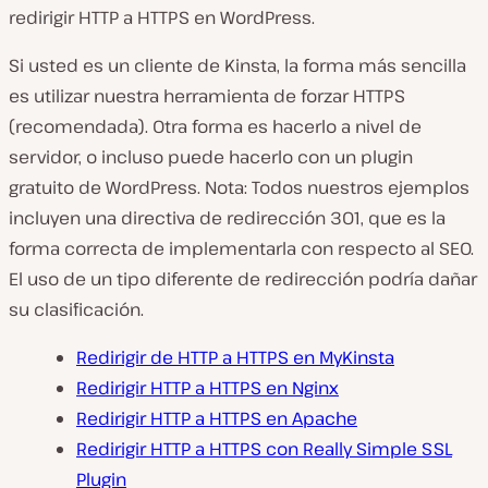
r
redirigir HTTP a HTTPS en WordPress.
o
d
u
Si usted es un cliente de Kinsta, la forma más sencilla
c
i
es utilizar nuestra herramienta de forzar HTTPS
r
(recomendada). Otra forma es hacerlo a nivel de
v
í
servidor, o incluso puede hacerlo con un plugin
d
e
gratuito de WordPress. Nota: Todos nuestros ejemplos
o
incluyen una directiva de redirección 301, que es la
forma correcta de implementarla con respecto al SEO.
El uso de un tipo diferente de redirección podría dañar
su clasificación.
Redirigir de HTTP a HTTPS en MyKinsta
Redirigir HTTP a HTTPS en Nginx
Redirigir HTTP a HTTPS en Apache
Redirigir HTTP a HTTPS con Really Simple SSL
Plugin