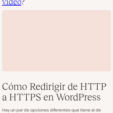
vídeo
?
Cómo Redirigir de HTTP
a HTTPS en WordPress
R
e
Hay un par de opciones diferentes que tiene al de
p