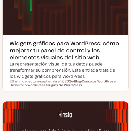
Widgets gráficos para WordPress: cómo
mejorar tu panel de control y los
elementos visuales del sitio web
La representación visual de tus datos puede
transformar su comprensión. Esta entrada trata de
los widgets gráficos para WordPress.
23 min de lectura
septiembre 17, 2024
Blog
Consejos WordPress
Tiempo de lectura
Desarrollo WordPress
F
Plugins de WordPress
T
T
T
e
T
i
e
e
c
e
p
m
m
h
m
o
a
a
a
a
d
a
e
c
p
t
o
u
s
a
t
l
i
z