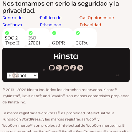
Nos tomamos en serio la seguridad y la
privacidad.
Centro de
Política de
Tus Opciones de
Confianza
Privacidad
Privacidad
SOC 2
ISO
Type II
27001
GDPR
CCPA
Kinsta
Kinsta
Kinsta
Kinsta
Kinsta
Cambiar
en
en
en
en
en
idioma
GitHub
X
YouTube
Facebook
LinkedIn
© 2013 - 2026 Kinsta Inc. Todos los derechos reservados.
Kinsta®,
MyKinsta®, DevKinsta®, and Sevalla® son marcas comerciales propiedad
de Kinsta Inc.
La marca registrada WordPress® es propiedad intelectual de la
Fundación WordPress, y las marcas registradas Woo® y
WooCommerce® son propiedad intelectual de WooCommerce, Inc. El
uso de los nombres WordPress®, Woo® y WooCommerce® en este sitio