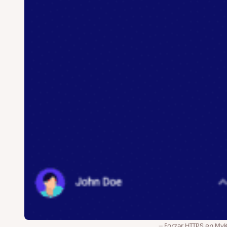
Forzar HTTPS en MyK