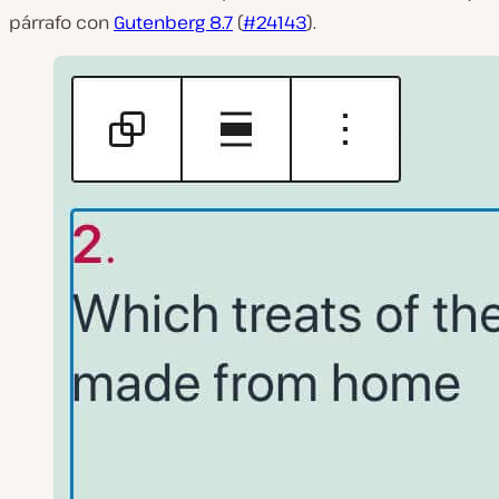
párrafo con
Gutenberg 8.7
(
#24143
).