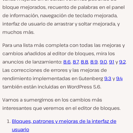
bloque mejorados, recuento de palabras en el panel
de información, navegación de teclado mejorada,
interfaz de usuario de arrastrar y soltar mejorada, y
muchos más.
Para una lista más completa con todas las mejoras y
cambios añadidos al editor de bloques, mira los
anuncios de lanzamiento:
8.6
,
8.7
,
8.8
,
8.9
,
9.0
,
9.1
y
9.2
.
Las correcciones de errores y las mejoras de
rendimiento implementadas en Gutenberg
9.3
y
9.4
también están incluidas en WordPress 5.6.
Vamos a sumergirnos en los cambios más
interesantes que veremos en el editor de bloques.
Bloques, patrones y mejoras de la interfaz de
usuario