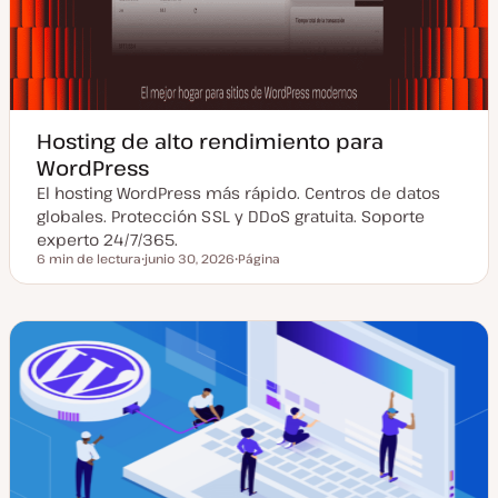
Hosting de alto rendimiento para
WordPress
El hosting WordPress más rápido. Centros de datos
globales. Protección SSL y DDoS gratuita. Soporte
experto 24/7/365.
6 min de lectura
junio 30, 2026
Página
Tiempo de lectura
F
T
e
i
c
p
h
o
a
d
a
e
c
p
t
o
u
s
a
t
l
i
z
a
d
a