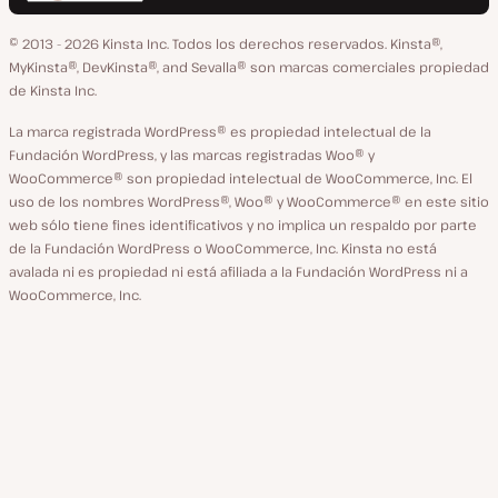
en
en
en
en
en
idioma
GitHub
X
YouTube
Facebook
LinkedIn
© 2013 - 2026 Kinsta Inc. Todos los derechos reservados.
Kinsta®,
MyKinsta®, DevKinsta®, and Sevalla® son marcas comerciales propiedad
de Kinsta Inc.
La marca registrada WordPress® es propiedad intelectual de la
Fundación WordPress, y las marcas registradas Woo® y
WooCommerce® son propiedad intelectual de WooCommerce, Inc. El
uso de los nombres WordPress®, Woo® y WooCommerce® en este sitio
web sólo tiene fines identificativos y no implica un respaldo por parte
de la Fundación WordPress o WooCommerce, Inc. Kinsta no está
avalada ni es propiedad ni está afiliada a la Fundación WordPress ni a
WooCommerce, Inc.