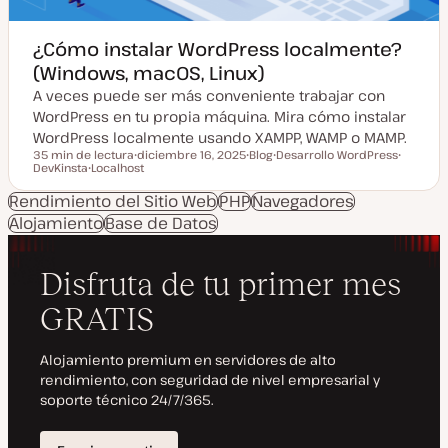
¿Cómo instalar WordPress localmente?
(Windows, macOS, Linux)
A veces puede ser más conveniente trabajar con
WordPress en tu propia máquina. Mira cómo instalar
WordPress localmente usando XAMPP, WAMP o MAMP.
35 min de lectura
diciembre 16, 2025
Blog
Desarrollo WordPress
Tiempo de lectura
DevKinsta
Localhost
F
T
T
T
T
e
i
e
e
e
c
p
m
m
Rendimiento del Sitio Web
PHP
Navegadores
m
h
o
a
a
Alojamiento
a
Base de Datos
a
d
a
e
c
p
t
o
u
s
a
t
l
i
z
a
d
a