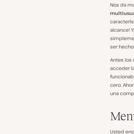
Nos da mu
multiusua
caracterís
alcance! Y
simplemen
ser hecho
Antes los 
acceder la
funcionab
cero. Ahor
una compañ
Men
Usted enc