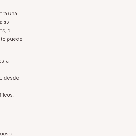
era una
a su
es, o
sto puede
para
do desde
ficos.
nuevo