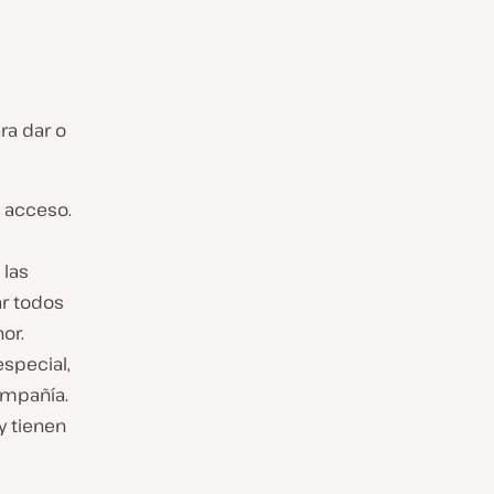
ra dar o
e acceso.
 las
ar todos
or.
especial,
ompañía.
y tienen