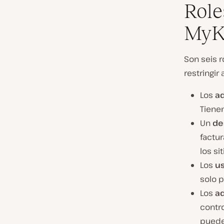
Role
MyK
Son seis r
restringir
Los
a
Tienen
Un
de
factu
los si
Los
us
solo p
Los
ad
contro
pueden