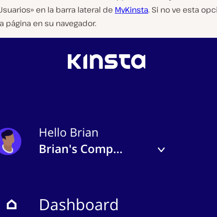
suarios» en la barra lateral de
MyKinsta
. Si no ve esta op
la página en su navegador.