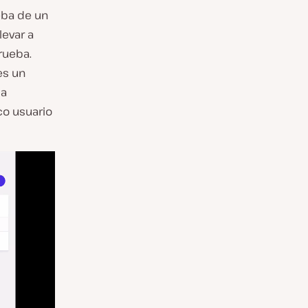
eba de un
levar a
rueba.
es un
la
co usuario