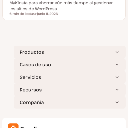
l
MyKinsta para ahorrar aún más tiempo al gestionar
i
z
los sitios de WordPress.
a
6 min de lectura
junio 11, 2026
d
Tiempo de lectura
F
a
e
c
h
a
a
c
t
u
a
Productos
l
i
z
Casos de uso
a
d
a
Servicios
Recursos
Compañía