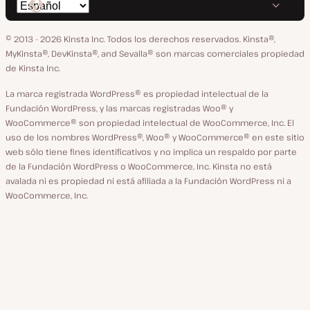
Cambiar
en
en
en
en
en
idioma
GitHub
X
YouTube
Facebook
LinkedIn
© 2013 - 2026 Kinsta Inc. Todos los derechos reservados.
Kinsta®,
MyKinsta®, DevKinsta®, and Sevalla® son marcas comerciales propiedad
de Kinsta Inc.
La marca registrada WordPress® es propiedad intelectual de la
Fundación WordPress, y las marcas registradas Woo® y
WooCommerce® son propiedad intelectual de WooCommerce, Inc. El
uso de los nombres WordPress®, Woo® y WooCommerce® en este sitio
web sólo tiene fines identificativos y no implica un respaldo por parte
de la Fundación WordPress o WooCommerce, Inc. Kinsta no está
avalada ni es propiedad ni está afiliada a la Fundación WordPress ni a
WooCommerce, Inc.