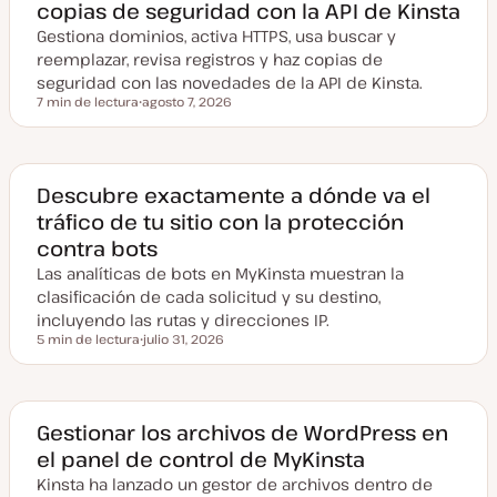
copias de seguridad con la API de Kinsta
Gestiona dominios, activa HTTPS, usa buscar y
reemplazar, revisa registros y haz copias de
seguridad con las novedades de la API de Kinsta.
7 min de lectura
agosto 7, 2026
Tiempo de lectura
F
e
c
h
a
a
Descubre exactamente a dónde va el
c
tráfico de tu sitio con la protección
t
u
contra bots
a
l
Las analíticas de bots en MyKinsta muestran la
i
z
clasificación de cada solicitud y su destino,
a
incluyendo las rutas y direcciones IP.
d
a
5 min de lectura
julio 31, 2026
Tiempo de lectura
F
e
c
h
a
a
Gestionar los archivos de WordPress en
c
el panel de control de MyKinsta
t
u
Kinsta ha lanzado un gestor de archivos dentro de
a