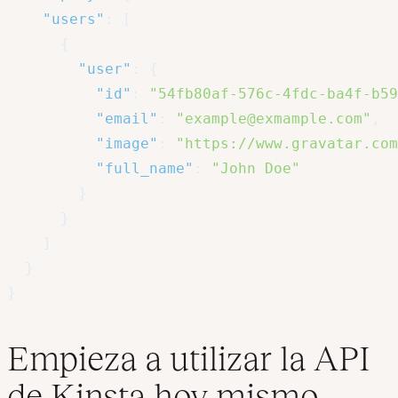
"users"
:
[
{
"user"
:
{
"id"
:
"54fb80af-576c-4fdc-ba4f-b59
"email"
:
"example@exmample.com"
,
"image"
:
"https://www.gravatar.com
"full_name"
:
"John Doe"
}
}
]
}
}
Empieza a utilizar la API
de Kinsta hoy mismo