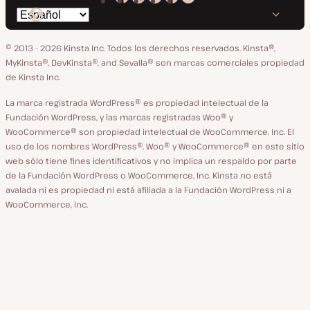
Kinsta
Kinsta
Kinsta
Kinsta
Kinsta
Cambiar
en
en
en
en
en
idioma
GitHub
X
YouTube
Facebook
LinkedIn
© 2013 - 2026 Kinsta Inc. Todos los derechos reservados.
Kinsta®,
MyKinsta®, DevKinsta®, and Sevalla® son marcas comerciales propiedad
de Kinsta Inc.
La marca registrada WordPress® es propiedad intelectual de la
Fundación WordPress, y las marcas registradas Woo® y
WooCommerce® son propiedad intelectual de WooCommerce, Inc. El
uso de los nombres WordPress®, Woo® y WooCommerce® en este sitio
web sólo tiene fines identificativos y no implica un respaldo por parte
de la Fundación WordPress o WooCommerce, Inc. Kinsta no está
avalada ni es propiedad ni está afiliada a la Fundación WordPress ni a
WooCommerce, Inc.