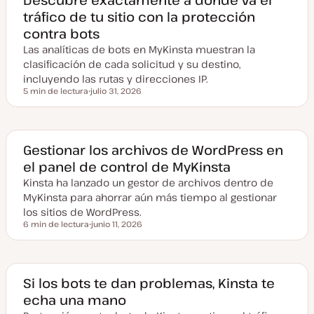
tráfico de tu sitio con la protección
contra bots
Las analíticas de bots en MyKinsta muestran la
clasificación de cada solicitud y su destino,
incluyendo las rutas y direcciones IP.
5 min de lectura
julio 31, 2026
Tiempo de lectura
F
e
c
h
a
a
Gestionar los archivos de WordPress en
c
el panel de control de MyKinsta
t
u
Kinsta ha lanzado un gestor de archivos dentro de
a
l
MyKinsta para ahorrar aún más tiempo al gestionar
i
z
los sitios de WordPress.
a
6 min de lectura
junio 11, 2026
d
Tiempo de lectura
F
a
e
c
h
a
a
Si los bots te dan problemas, Kinsta te
c
echa una mano
t
u