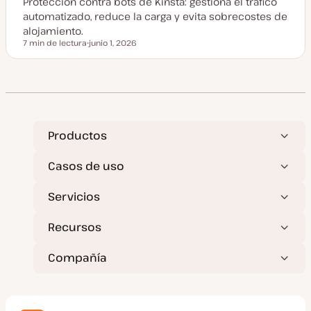
Protección contra bots de Kinsta: gestiona el tráfico
a
l
automatizado, reduce la carga y evita sobrecostes de
i
z
alojamiento.
a
7 min de lectura
junio 1, 2026
d
Tiempo de lectura
F
a
e
c
h
a
a
c
t
u
a
Productos
l
i
z
Casos de uso
a
d
a
Servicios
Recursos
Compañía