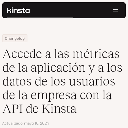
Naveg
Kinsta®
Buscar
Plataforma
Soluciones
Iniciar Sesión
Pruébalo gratis
Home
Accede a las métricas de la aplicación y a los datos de los usuar
Changelog
Precios
Recursos
Accede a las métricas
Contacto
de la aplicación y a los
datos de los usuarios
de la empresa con la
API de Kinsta
Actualizado
mayo 10, 2024