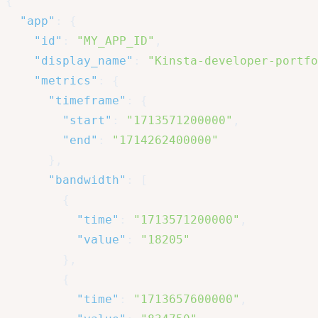
{
"app"
:
{
"id"
:
"MY_APP_ID"
,
"display_name"
:
"Kinsta-developer-portfo
"metrics"
:
{
"timeframe"
:
{
"start"
:
"1713571200000"
,
"end"
:
"1714262400000"
}
,
"bandwidth"
:
[
{
"time"
:
"1713571200000"
,
"value"
:
"18205"
}
,
{
"time"
:
"1713657600000"
,