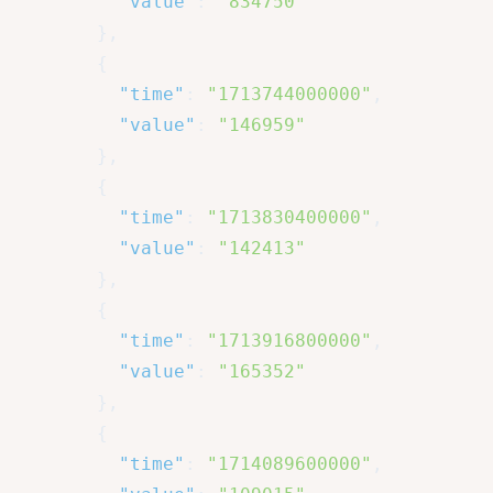
"value"
:
"834750"
}
,
{
"time"
:
"1713744000000"
,
"value"
:
"146959"
}
,
{
"time"
:
"1713830400000"
,
"value"
:
"142413"
}
,
{
"time"
:
"1713916800000"
,
"value"
:
"165352"
}
,
{
"time"
:
"1714089600000"
,