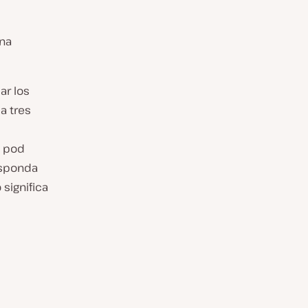
una
ar los
a tres
l pod
esponda
significa