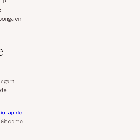
TTP
o
 ponga en
e
egar tu
 de
io rápido
 Git como