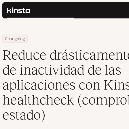
Kinsta®
Buscar
Plataforma
Soluciones
Iniciar Sesión
Home
Reduce drásticamente el tiempo de inactividad de las aplicaci
Changelog
Precios
Recursos
Reduce drásticament
Contacto
de inactividad de las
aplicaciones con Kin
healthcheck (compro
estado)