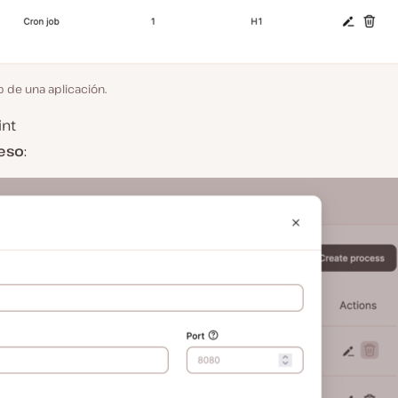
b de una aplicación.
int
ceso
: