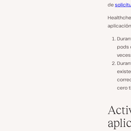
de
solicit
Healthche
aplicació
Durant
pods 
veces
Duran
exist
corre
cero 
Acti
apli