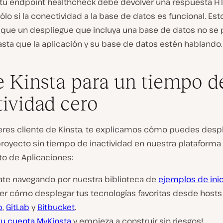
, tu endpoint healthcheck debe devolver una respuesta H
ólo si la conectividad a la base de datos es funcional. Est
 que un despliegue que incluya una base de datos no se
sta que la aplicación y su base de datos estén hablando.
e Kinsta para un tiempo d
tividad cero
 eres cliente de Kinsta, te explicamos cómo puedes despl
royecto sin tiempo de inactividad en nuestra plataforma
to de Aplicaciones:
rate navegando por nuestra biblioteca de
ejemplos de inic
ver cómo desplegar tus tecnologías favoritas desde hosts
b
,
GitLab
y
Bitbucket
.
tu cuenta MyKinsta
y empieza a construir sin riesgos!