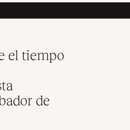
ones con Kinsta healthcheck (comprobador de estado)
e el tiempo
sta
bador de