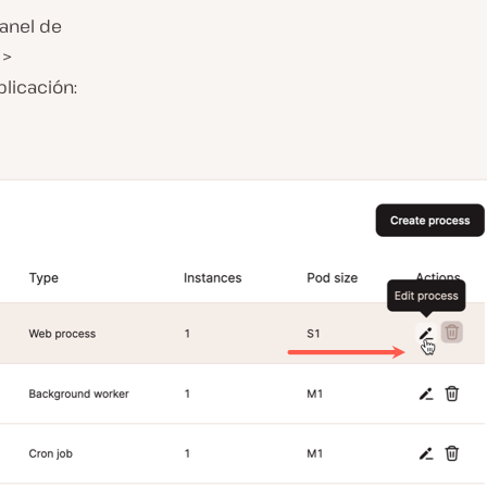
panel de
>
licación: