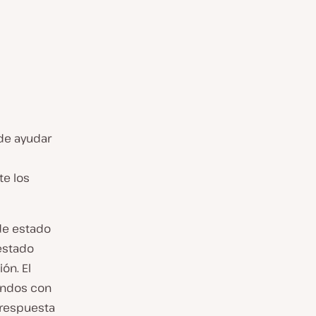
de ayudar
te los
de estado
estado
ón. El
undos con
 respuesta