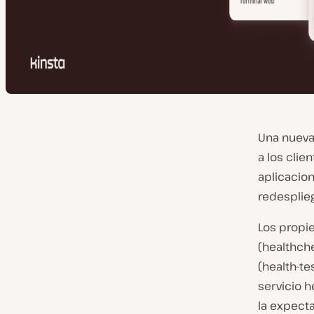
Una nueva
a los clie
aplicacio
redesplie
Los propi
(healthch
(health-te
servicio 
la expect