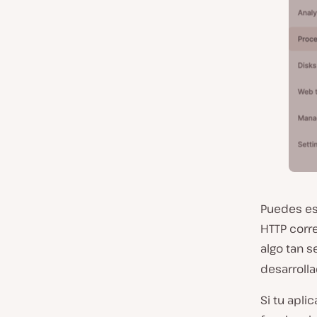
Puedes es
HTTP corre
algo tan s
desarroll
Si tu apli