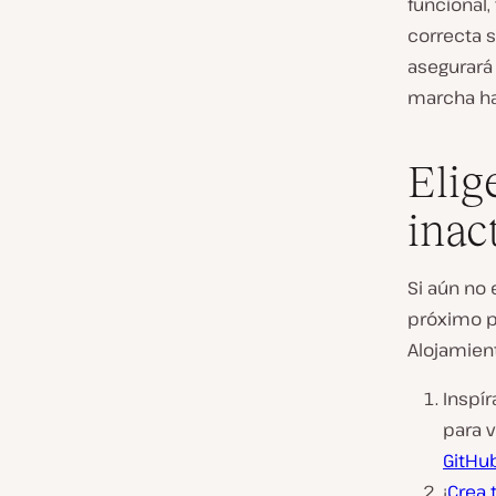
funcional
correcta s
asegurará
marcha ha
Elig
inac
Si aún no
próximo p
Alojamien
Inspí
para 
GitHu
¡
Crea 