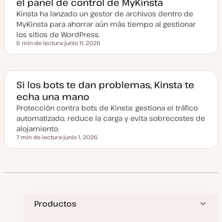
el panel de control de MyKinsta
t
u
Kinsta ha lanzado un gestor de archivos dentro de
a
l
MyKinsta para ahorrar aún más tiempo al gestionar
i
z
los sitios de WordPress.
a
6 min de lectura
junio 11, 2026
d
Tiempo de lectura
F
a
e
c
h
a
a
Si los bots te dan problemas, Kinsta te
c
echa una mano
t
u
Protección contra bots de Kinsta: gestiona el tráfico
a
l
automatizado, reduce la carga y evita sobrecostes de
i
z
alojamiento.
a
7 min de lectura
junio 1, 2026
d
Tiempo de lectura
F
a
e
c
h
a
a
c
t
u
a
Productos
l
i
z