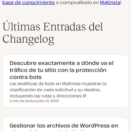
base de conocimiento
o compruébelo en
MyKinsta
!
Últimas Entradas del
Changelog
Descubre exactamente a dónde va el
tráfico de tu sitio con la protección
contra bots
Las analíticas de bots en MyKinsta muestran la
clasificación de cada solicitud y su destino,
incluyendo las rutas y direcciones IP.
5 min de lectura
julio 31, 2026
Tiempo de lectura
F
e
c
h
a
a
Gestionar los archivos de WordPress en
c