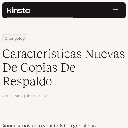
Naveg
Kinsta®
Buscar
Plataforma
Soluciones
Iniciar Sesión
Pruébalo gratis
Home
Características Nuevas De Copias De Respaldo
Changelog
Precios
Recursos
Características Nuevas
Contacto
De Copias De
Respaldo
Actualizado
julio 23, 2022
Anunciamos una característica genial para