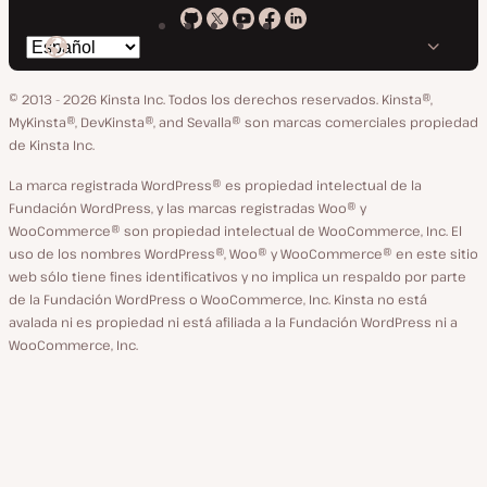
Kinsta
Kinsta
Kinsta
Kinsta
Kinsta
Cambiar
en
en
en
en
en
idioma
GitHub
X
YouTube
Facebook
LinkedIn
© 2013 - 2026 Kinsta Inc. Todos los derechos reservados.
Kinsta®,
MyKinsta®, DevKinsta®, and Sevalla® son marcas comerciales propiedad
de Kinsta Inc.
La marca registrada WordPress® es propiedad intelectual de la
Fundación WordPress, y las marcas registradas Woo® y
WooCommerce® son propiedad intelectual de WooCommerce, Inc. El
uso de los nombres WordPress®, Woo® y WooCommerce® en este sitio
web sólo tiene fines identificativos y no implica un respaldo por parte
de la Fundación WordPress o WooCommerce, Inc. Kinsta no está
avalada ni es propiedad ni está afiliada a la Fundación WordPress ni a
WooCommerce, Inc.