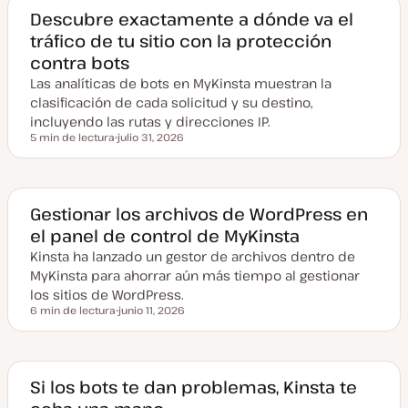
Descubre exactamente a dónde va el
tráfico de tu sitio con la protección
contra bots
Las analíticas de bots en MyKinsta muestran la
clasificación de cada solicitud y su destino,
incluyendo las rutas y direcciones IP.
5 min de lectura
julio 31, 2026
Tiempo de lectura
F
e
c
h
a
a
Gestionar los archivos de WordPress en
c
el panel de control de MyKinsta
t
u
Kinsta ha lanzado un gestor de archivos dentro de
a
l
MyKinsta para ahorrar aún más tiempo al gestionar
i
z
los sitios de WordPress.
a
6 min de lectura
junio 11, 2026
d
Tiempo de lectura
F
a
e
c
h
a
a
Si los bots te dan problemas, Kinsta te
c
t