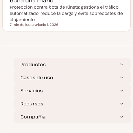
echa una mano
u
Protección contra bots de Kinsta: gestiona el tráfico
a
l
automatizado, reduce la carga y evita sobrecostes de
i
z
alojamiento.
a
7 min de lectura
junio 1, 2026
d
Tiempo de lectura
F
a
e
c
h
a
a
c
t
u
a
Productos
l
i
z
Casos de uso
a
d
a
Servicios
Recursos
Compañía