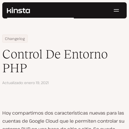
Naveg
Kinsta®
Buscar
Plataforma
Soluciones
Iniciar Sesión
Pruébalo gratis
Home
Control De Entorno PHP
Changelog
Precios
Recursos
Control De Entorno
Contacto
PHP
Actualizado
enero 19, 2021
Hoy compartimos dos características nuevas para las
cuentas de Google Cloud que le permiten controlar su