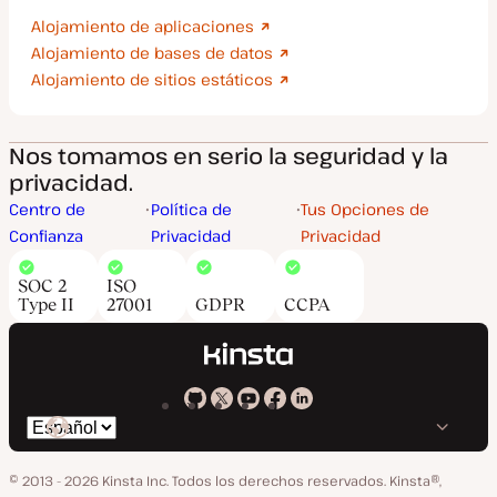
Alojamiento de aplicaciones
Alojamiento de bases de datos
Alojamiento de sitios estáticos
Nos tomamos en serio la seguridad y la
privacidad.
Centro de
Política de
Tus Opciones de
Confianza
Privacidad
Privacidad
SOC 2
ISO
Type II
27001
GDPR
CCPA
Kinsta
Kinsta
Kinsta
Kinsta
Kinsta
Cambiar
en
en
en
en
en
idioma
GitHub
X
YouTube
Facebook
LinkedIn
© 2013 - 2026 Kinsta Inc. Todos los derechos reservados.
Kinsta®,