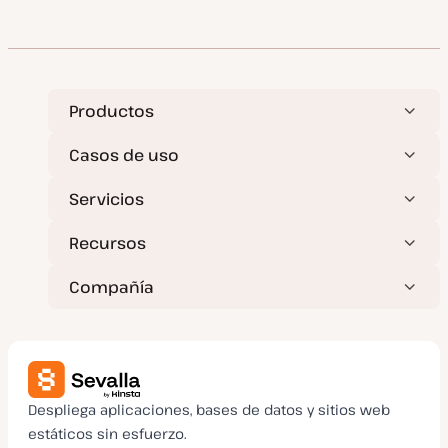
e
c
h
a
a
c
t
u
a
Productos
l
i
z
Casos de uso
a
d
a
Servicios
Recursos
Compañía
Despliega aplicaciones, bases de datos y sitios web
estáticos sin esfuerzo.