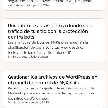
seguridad con las novedades de la API de Kinsta.
7 min de lectura
agosto 7, 2026
Tiempo de lectura
F
e
c
h
a
a
Descubre exactamente a dónde va el
c
tráfico de tu sitio con la protección
t
u
contra bots
a
l
Las analíticas de bots en MyKinsta muestran la
i
z
clasificación de cada solicitud y su destino,
a
incluyendo las rutas y direcciones IP.
d
a
5 min de lectura
julio 31, 2026
Tiempo de lectura
F
e
c
h
a
a
Gestionar los archivos de WordPress en
c
el panel de control de MyKinsta
t
u
Kinsta ha lanzado un gestor de archivos dentro de
a
l
MyKinsta para ahorrar aún más tiempo al gestionar
i
z
los sitios de WordPress.
a
6 min de lectura
junio 11, 2026
d
Tiempo de lectura
F
a