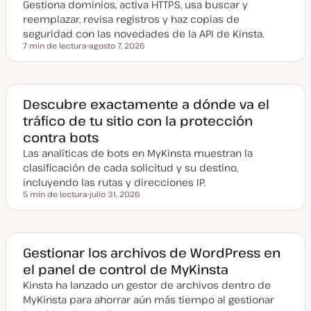
Gestiona dominios, activa HTTPS, usa buscar y
reemplazar, revisa registros y haz copias de
seguridad con las novedades de la API de Kinsta.
7 min de lectura
agosto 7, 2026
Tiempo de lectura
F
e
c
h
a
a
Descubre exactamente a dónde va el
c
tráfico de tu sitio con la protección
t
u
contra bots
a
l
Las analíticas de bots en MyKinsta muestran la
i
z
clasificación de cada solicitud y su destino,
a
incluyendo las rutas y direcciones IP.
d
a
5 min de lectura
julio 31, 2026
Tiempo de lectura
F
e
c
h
a
a
Gestionar los archivos de WordPress en
c
el panel de control de MyKinsta
t
u
Kinsta ha lanzado un gestor de archivos dentro de
a
l
MyKinsta para ahorrar aún más tiempo al gestionar
i