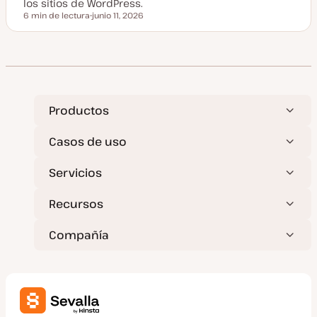
z
los sitios de WordPress.
a
6 min de lectura
junio 11, 2026
d
Tiempo de lectura
F
a
e
c
h
a
a
c
t
u
a
Productos
l
i
z
Casos de uso
a
d
a
Servicios
Recursos
Compañía