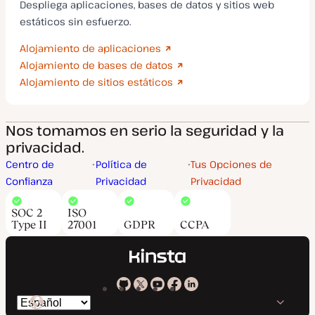
Despliega aplicaciones, bases de datos y sitios web
estáticos sin esfuerzo.
Alojamiento de aplicaciones
Alojamiento de bases de datos
Alojamiento de sitios estáticos
Nos tomamos en serio la seguridad y la
privacidad.
Centro de
Política de
Tus Opciones de
Confianza
Privacidad
Privacidad
SOC 2
ISO
Type II
27001
GDPR
CCPA
Kinsta
Kinsta
Kinsta
Kinsta
Kinsta
Cambiar
en
en
en
en
en