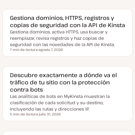
Gestiona dominios, HTTPS, registros y
copias de seguridad con la API de Kinsta
Gestiona dominios, activa HTTPS, usa buscar y
reemplazar, revisa registros y haz copias de
seguridad con las novedades de la API de Kinsta.
7 min de lectura
agosto 7, 2026
Tiempo de lectura
F
e
c
h
a
a
Descubre exactamente a dónde va el
c
tráfico de tu sitio con la protección
t
u
contra bots
a
l
Las analíticas de bots en MyKinsta muestran la
i
z
clasificación de cada solicitud y su destino,
a
incluyendo las rutas y direcciones IP.
d
a
5 min de lectura
julio 31, 2026
Tiempo de lectura
F
e
c
h
a