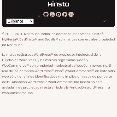
Kinsta
Kinsta
Kinsta
Kinsta
Kinsta
Cambiar
en
en
en
en
en
idioma
GitHub
X
YouTube
Facebook
LinkedIn
© 2013 - 2026 Kinsta Inc. Todos los derechos reservados.
Kinsta®,
MyKinsta®, DevKinsta®, and Sevalla® son marcas comerciales propiedad
de Kinsta Inc.
La marca registrada WordPress® es propiedad intelectual de la
Fundación WordPress, y las marcas registradas Woo® y
WooCommerce® son propiedad intelectual de WooCommerce, Inc. El
uso de los nombres WordPress®, Woo® y WooCommerce® en este sitio
web sólo tiene fines identificativos y no implica un respaldo por parte
de la Fundación WordPress o WooCommerce, Inc. Kinsta no está
avalada ni es propiedad ni está afiliada a la Fundación WordPress ni a
WooCommerce, Inc.