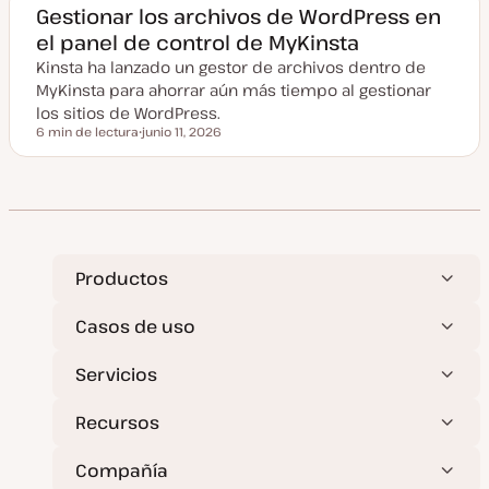
a
Gestionar los archivos de WordPress en
c
el panel de control de MyKinsta
t
u
Kinsta ha lanzado un gestor de archivos dentro de
a
l
MyKinsta para ahorrar aún más tiempo al gestionar
i
z
los sitios de WordPress.
a
6 min de lectura
junio 11, 2026
d
Tiempo de lectura
F
a
e
c
h
a
a
c
t
u
a
Productos
l
i
z
Casos de uso
a
d
a
Servicios
Recursos
Compañía