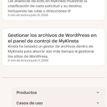
Las analíticas de bots en MyKinsta muestran la
i
z
clasificación de cada solicitud y su destino,
a
incluyendo las rutas y direcciones IP.
d
a
5 min de lectura
julio 31, 2026
Tiempo de lectura
F
e
c
h
a
a
Gestionar los archivos de WordPress en
c
el panel de control de MyKinsta
t
u
Kinsta ha lanzado un gestor de archivos dentro de
a
l
MyKinsta para ahorrar aún más tiempo al gestionar
i
z
los sitios de WordPress.
a
6 min de lectura
junio 11, 2026
d
Tiempo de lectura
F
a
e
c
h
a
a
c
t
u
a
Productos
l
i
z
Casos de uso
a
d