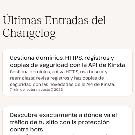
Últimas Entradas del
Changelog
Gestiona dominios, HTTPS, registros y
copias de seguridad con la API de Kinsta
Gestiona dominios, activa HTTPS, usa buscar y
reemplazar, revisa registros y haz copias de
seguridad con las novedades de la API de Kinsta.
7 min de lectura
agosto 7, 2026
Tiempo de lectura
F
e
c
h
a
a
Descubre exactamente a dónde va el
c
tráfico de tu sitio con la protección
t
u
contra bots
a
l