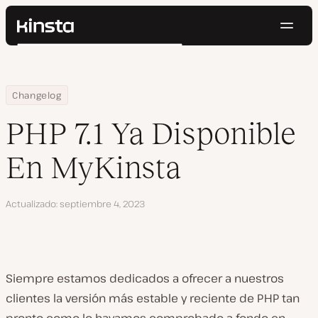
Naveg
Kinsta®
Buscar
Plataforma
Soluciones
Iniciar Sesión
Pruébalo gratis
Home
PHP 7.1 Ya Disponible En MyKinsta
Changelog
Precios
Recursos
PHP 7.1 Ya Disponible
Contacto
En MyKinsta
Actualizado
septiembre 4, 2023
Siempre estamos dedicados a ofrecer a nuestros
clientes la versión más estable y reciente de PHP tan