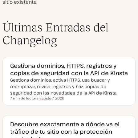
sitio existente.
Últimas Entradas del
Changelog
Gestiona dominios, HTTPS, registros y
copias de seguridad con la API de Kinsta
Gestiona dominios, activa HTTPS, usa buscar y
reemplazar, revisa registros y haz copias de
seguridad con las novedades de la API de Kinsta.
7 min de lectura
agosto 7, 2026
Tiempo de lectura
F
e
c
h
a
a
Descubre exactamente a dónde va el
c
tráfico de tu sitio con la protección
t
u