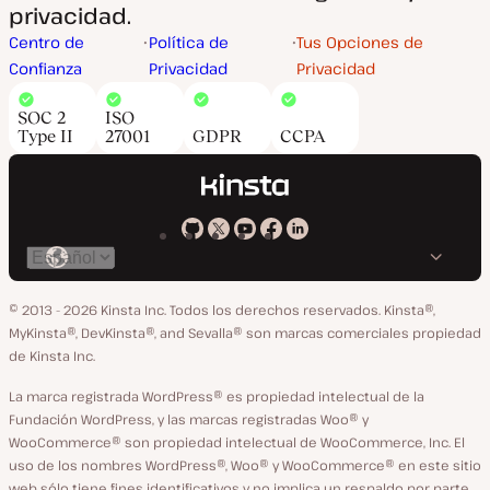
privacidad.
Centro de
Política de
Tus Opciones de
Confianza
Privacidad
Privacidad
SOC 2
ISO
Type II
27001
GDPR
CCPA
Kinsta
Kinsta
Kinsta
Kinsta
Kinsta
Cambiar
en
en
en
en
en
idioma
GitHub
X
YouTube
Facebook
LinkedIn
© 2013 - 2026 Kinsta Inc. Todos los derechos reservados.
Kinsta®,
MyKinsta®, DevKinsta®, and Sevalla® son marcas comerciales propiedad
de Kinsta Inc.
La marca registrada WordPress® es propiedad intelectual de la
Fundación WordPress, y las marcas registradas Woo® y
WooCommerce® son propiedad intelectual de WooCommerce, Inc. El
uso de los nombres WordPress®, Woo® y WooCommerce® en este sitio
web sólo tiene fines identificativos y no implica un respaldo por parte