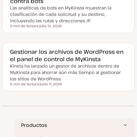
contra bots
a
l
Las analíticas de bots en MyKinsta muestran la
i
z
clasificación de cada solicitud y su destino,
a
incluyendo las rutas y direcciones IP.
d
a
5 min de lectura
julio 31, 2026
Tiempo de lectura
F
e
c
h
a
a
Gestionar los archivos de WordPress en
c
el panel de control de MyKinsta
t
u
Kinsta ha lanzado un gestor de archivos dentro de
a
l
MyKinsta para ahorrar aún más tiempo al gestionar
i
z
los sitios de WordPress.
a
6 min de lectura
junio 11, 2026
d
Tiempo de lectura
F
a
e
c
h
a
a
c
t
u
a
Productos
l
i
z