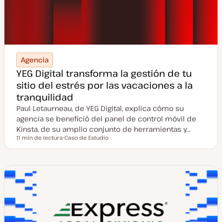
Agencia
YEG Digital transforma la gestión de tu
sitio del estrés por las vacaciones a la
tranquilidad
Paul Letaurneau, de YEG Digital, explica cómo su
agencia se benefició del panel de control móvil de
Kinsta, de su amplio conjunto de herramientas y…
11 min de lectura
Caso de Estudio
Tiempo de lectura
T
i
p
o
d
e
p
o
s
t