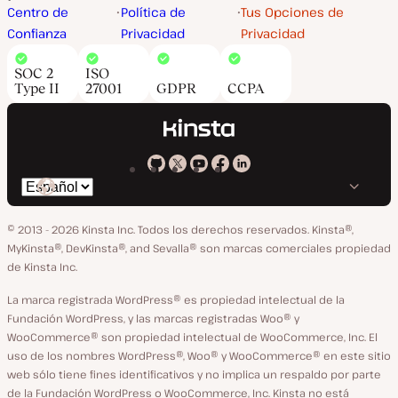
Centro de
Política de
Tus Opciones de
Confianza
Privacidad
Privacidad
SOC 2
ISO
Type II
27001
GDPR
CCPA
Kinsta
Kinsta
Kinsta
Kinsta
Kinsta
Cambiar
en
en
en
en
en
idioma
GitHub
X
YouTube
Facebook
LinkedIn
© 2013 - 2026 Kinsta Inc. Todos los derechos reservados.
Kinsta®,
MyKinsta®, DevKinsta®, and Sevalla® son marcas comerciales propiedad
de Kinsta Inc.
La marca registrada WordPress® es propiedad intelectual de la
Fundación WordPress, y las marcas registradas Woo® y
WooCommerce® son propiedad intelectual de WooCommerce, Inc. El
uso de los nombres WordPress®, Woo® y WooCommerce® en este sitio
web sólo tiene fines identificativos y no implica un respaldo por parte
de la Fundación WordPress o WooCommerce, Inc. Kinsta no está