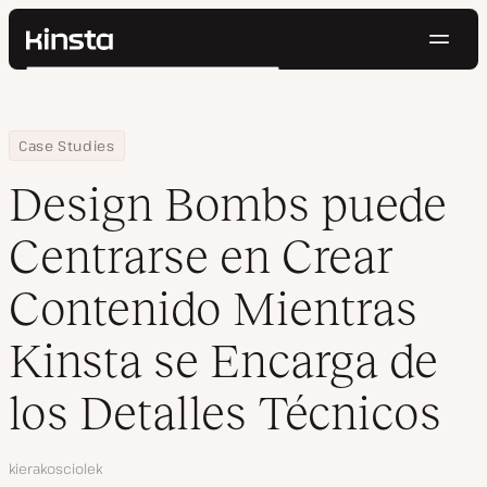
Naveg
Kinsta®
Buscar
Plataforma
Soluciones
Iniciar Sesión
Pruébalo gratis
Home
Empresa
Design Bombs puede Centrarse en Crear Contenido Mientras Kins
Case Studies
Precios
Recursos
Design Bombs puede
Contacto
Centrarse en Crear
Contenido Mientras
Kinsta se Encarga de
los Detalles Técnicos
Autor
kierakosciolek