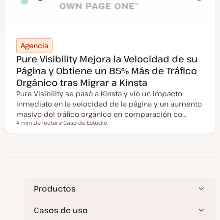
Agencia
Pure Visibility Mejora la Velocidad de su
Página y Obtiene un 85% Más de Tráfico
Orgánico tras Migrar a Kinsta
Pure Visibility se pasó a Kinsta y vio un impacto
inmediato en la velocidad de la página y un aumento
masivo del tráfico orgánico en comparación co…
4 min de lectura
Caso de Estudio
Tiempo de lectura
T
i
p
o
d
e
p
o
s
t
Productos
Casos de uso