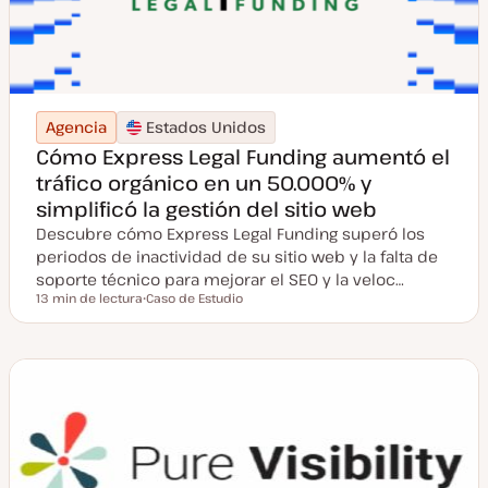
Agencia
Estados Unidos
Cómo Express Legal Funding aumentó el
tráfico orgánico en un 50.000% y
simplificó la gestión del sitio web
Descubre cómo Express Legal Funding superó los
periodos de inactividad de su sitio web y la falta de
soporte técnico para mejorar el SEO y la veloc…
13 min de lectura
Caso de Estudio
Tiempo de lectura
T
i
p
o
d
e
p
o
s
t