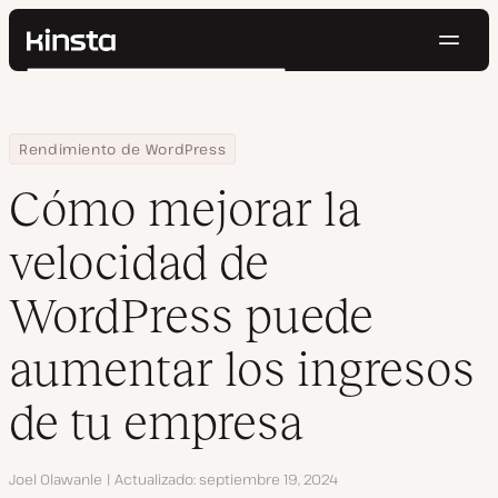
Naveg
Kinsta®
Buscar
Plataforma
Soluciones
Iniciar Sesión
Pruébalo gratis
Home
Centro de Recursos
Blog
Cómo mejorar la velocidad de WordPress puede aumentar los i
Rendimiento de WordPress
Precios
Recursos
Cómo mejorar la
Contacto
velocidad de
WordPress puede
aumentar los ingresos
de tu empresa
Autor
Joel Olawanle
Actualizado
septiembre 19, 2024