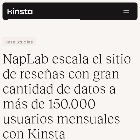
Naveg
Kinsta®
Buscar
Plataforma
Soluciones
Iniciar Sesión
Pruébalo gratis
Home
Empresa
NapLab escala el sitio de reseñas con gran cantidad de datos a
Case Studies
Precios
Recursos
NapLab escala el sitio
Contacto
de reseñas con gran
cantidad de datos a
más de 150.000
usuarios mensuales
con Kinsta