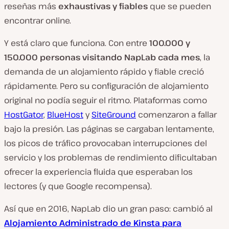
c
reseñas más
exhaustivas y fiables
que se pueden
l
encontrar online.
i
Y está claro que funciona. Con entre
100.000 y
e
150.000 personas visitando NapLab cada mes
, la
n
demanda de un alojamiento rápido y fiable creció
t
rápidamente. Pero su configuración de alojamiento
e
original no podía seguir el ritmo. Plataformas como
:
HostGator
,
BlueHost
y
SiteGround
comenzaron a fallar
bajo la presión. Las páginas se cargaban lentamente,
los picos de tráfico provocaban interrupciones del
servicio y los problemas de rendimiento dificultaban
ofrecer la experiencia fluida que esperaban los
lectores (y que Google recompensa).
Así que en 2016, NapLab dio un gran paso: cambió al
Alojamiento Administrado de Kinsta para