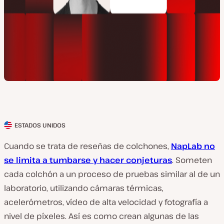
ESTADOS UNIDOS
P
a
Cuando se trata de reseñas de colchones,
NapLab no
í
se limita a tumbarse y hacer conjeturas
. Someten
s
cada colchón a un proceso de pruebas similar al de un
d
laboratorio, utilizando cámaras térmicas,
e
acelerómetros, vídeo de alta velocidad y fotografía a
l
nivel de píxeles. Así es como crean algunas de las