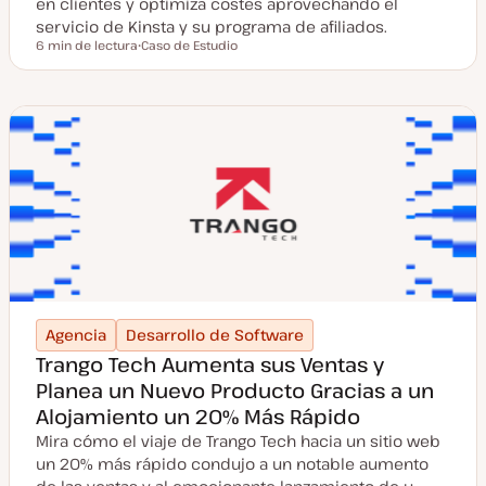
en clientes y optimiza costes aprovechando el
servicio de Kinsta y su programa de afiliados.
6 min de lectura
Caso de Estudio
Tiempo de lectura
T
i
p
o
d
e
p
o
s
t
Agencia
Desarrollo de Software
Trango Tech Aumenta sus Ventas y
Planea un Nuevo Producto Gracias a un
Alojamiento un 20% Más Rápido
Mira cómo el viaje de Trango Tech hacia un sitio web
un 20% más rápido condujo a un notable aumento