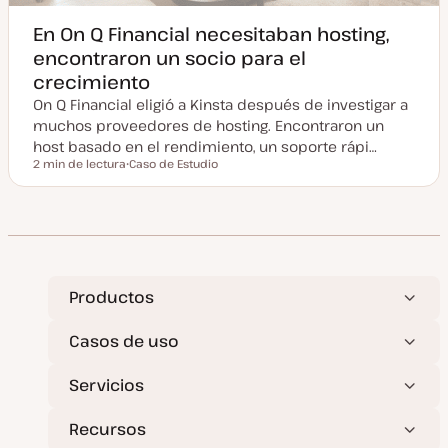
En On Q Financial necesitaban hosting,
encontraron un socio para el
crecimiento
On Q Financial eligió a Kinsta después de investigar a
muchos proveedores de hosting. Encontraron un
host basado en el rendimiento, un soporte rápi…
2 min de lectura
Caso de Estudio
Tiempo de lectura
T
i
p
o
d
e
p
o
s
t
Productos
Casos de uso
Servicios
Recursos