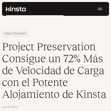
Naveg
Kinsta®
Buscar
Plataforma
Soluciones
Iniciar Sesión
Pruébalo gratis
Home
Empresa
Project Preservation Consigue un 72% Más de Velocidad de Carga
Case Studies
Precios
Recursos
Project Preservation
Contacto
Consigue un 72% Más
de Velocidad de Carga
con el Potente
Alojamiento de Kinsta
Autor
Loise Dizon