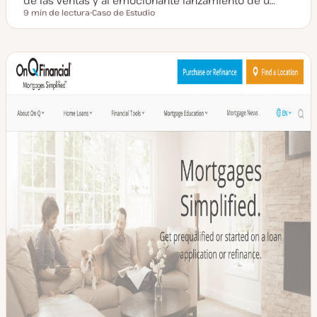
de las ventas y al emocionante lanzamiento de u…
9 min de lectura
Caso de Estudio
Tiempo de lectura
T
i
p
o
d
e
p
o
s
t