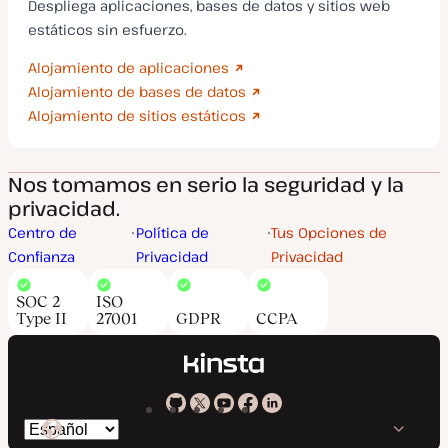
Despliega aplicaciones, bases de datos y sitios web
estáticos sin esfuerzo.
Alojamiento de aplicaciones
Alojamiento de bases de datos
Alojamiento de sitios estáticos
Nos tomamos en serio la seguridad y la
privacidad.
Centro de
Política de
Tus Opciones de
Confianza
Privacidad
Privacidad
SOC 2
ISO
Type II
27001
GDPR
CCPA
Kinsta
Kinsta
Kinsta
Kinsta
Kinsta
Cambiar
en
en
en
en
en