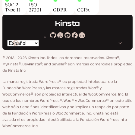
SOC 2
ISO
Type II
27001
GDPR
CCPA
Kinsta
Kinsta
Kinsta
Kinsta
Kinsta
Cambiar
en
en
en
en
en
idioma
GitHub
X
YouTube
Facebook
LinkedIn
© 2013 - 2026 Kinsta Inc. Todos los derechos reservados.
Kinsta®,
MyKinsta®, DevKinsta®, and Sevalla® son marcas comerciales propiedad
de Kinsta Inc.
La marca registrada WordPress® es propiedad intelectual de la
Fundación WordPress, y las marcas registradas Woo® y
WooCommerce® son propiedad intelectual de WooCommerce, Inc. El
uso de los nombres WordPress®, Woo® y WooCommerce® en este sitio
web sólo tiene fines identificativos y no implica un respaldo por parte
de la Fundación WordPress o WooCommerce, Inc. Kinsta no está
avalada ni es propiedad ni está afiliada a la Fundación WordPress ni a
WooCommerce, Inc.