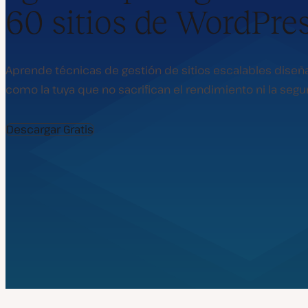
60 sitios de WordPre
Aprende técnicas de gestión de sitios escalables diseñ
como la tuya que no sacrifican el rendimiento ni la segu
Descargar Gratis