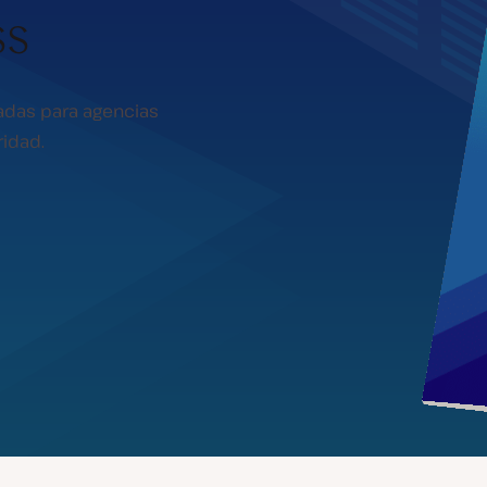
ss
adas para agencias
ridad.