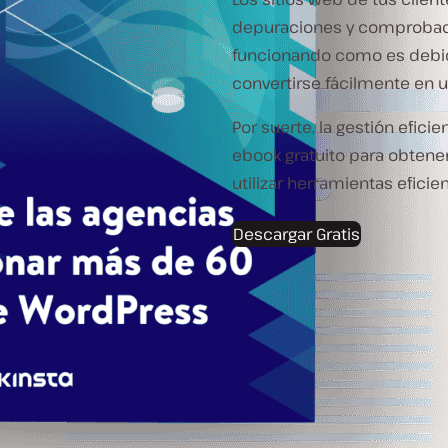
depuraciones y comprobaci
funcionando como es debid
convertirse fácilmente en u
Por suerte, la gestión efici
ebook gratuito para obtener
utilizar herramientas efici
Descargar Gratis