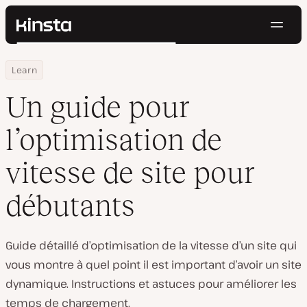
Navig
Kinsta®
Rechercher
Plateforme
Home
Centre de ressources
Un guide pour l’optimisation de vitesse de site pour débutants
Learn
Solutions
Connexion
Essayer gratuitement
Prix
Un guide pour
Ressources
Contact
l’optimisation de
vitesse de site pour
débutants
Guide détaillé d’optimisation de la vitesse d’un site qui
vous montre à quel point il est important d’avoir un site
dynamique. Instructions et astuces pour améliorer les
temps de chargement.